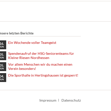
nsere letzten Berichte
Ein Wochende voller Teamgeist
16.
JUN
Spendenaufruf der HSG-Seniorenteams für
05.
Kleine-Riesen-Nordhessen
JUN
Vor allem Menschen wir du machen einen
05.
Verein besonders!
JUN
Die Sporthalle in Hertingshausen ist gesperrt!
04.
JUN
Navigation
Impressum
Datenschutz
überspringen