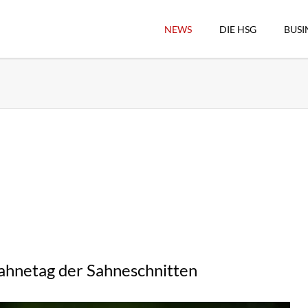
NEWS
DIE HSG
BUSI
Vorstand
Geschäftsstelle
Sekretärswesen
Schiedsrichterwesen
Hallenkassierer
Spieltag-Organisatio
Trägervereine
Freude geben
HSG Online-Shop/Fan
ahnetag der Sahneschnitten
Historie
Download