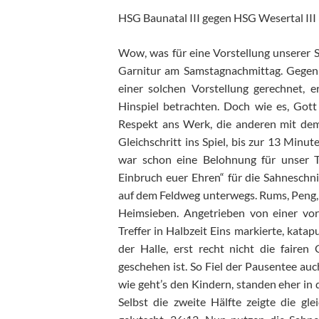
HSG Baunatal III gegen HSG Wesertal III
Wow, was für eine Vorstellung unserer S
Garnitur am Samstagnachmittag. Gegen d
einer solchen Vorstellung gerechnet, 
Hinspiel betrachten. Doch wie es, Gott
Respekt ans Werk, die anderen mit dem
Gleichschritt ins Spiel, bis zur 13 Minu
war schon eine Belohnung für unser T
Einbruch euer Ehren“ für die Sahneschni
auf dem Feldweg unterwegs. Rums, Peng, w
Heimsieben. Angetrieben von einer vor 
Treffer in Halbzeit Eins markierte, kata
der Halle, erst recht nicht die fair
geschehen ist. So Fiel der Pausentee au
wie geht’s den Kindern, standen eher in
Selbst die zweite Hälfte zeigte die g