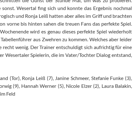
eschnitten die Gunst der Stunde Mal, um was zu probieren.
e sonst. Wesertal fing sich und konnte das Ergebnis nochmal
Trogisch und Ronja Leiß hatten aber alles im Griff und brachten
Von vorne bis hinten sahen die treuen Fans das perfekte Spiel.
chenende wird es genau dieses perfekte Spiel wiederholt
m Tabellenführer aus Zwehren zu kommen. Welches aber leider
 recht wenig. Der Trainer entschuldigt sich aufrichtig für eine
er Wesertaler Spielerin, die im Vater/Tochter Dialog entstand,
iand (Tor), Ronja Leiß (7), Janine Schmeer, Stefanie Funke (3),
rwig (9), Hannah Werner (5), Nicole Elzer (2), Laura Balakin,
 im Feld