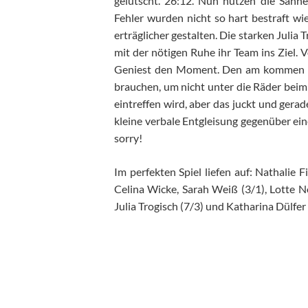
gelutscht. 26:12. Nun nutzen die Sahn
Fehler wurden nicht so hart bestraft wi
erträglicher gestalten. Die starken Julia 
mit der nötigen Ruhe ihr Team ins Ziel. 
Geniest den Moment. Den am kommen Wo
brauchen, um nicht unter die Räder bei
eintreffen wird, aber das juckt und gerade
kleine verbale Entgleisung gegenüber ein
sorry!
Im perfekten Spiel liefen auf: Nathalie F
Celina Wicke, Sarah Weiß (3/1), Lotte No
Julia Trogisch (7/3) und Katharina Dülfer