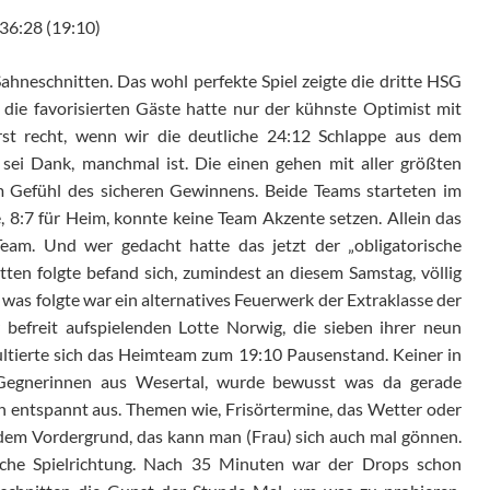
 36:28 (19:10)
ahneschnitten. Das wohl perfekte Spiel zeigte die dritte HSG
ie favorisierten Gäste hatte nur der kühnste Optimist mit
erst recht, wenn wir die deutliche 24:12 Schlappe aus dem
 sei Dank, manchmal ist. Die einen gehen mit aller größten
 Gefühl des sicheren Gewinnens. Beide Teams starteten im
te, 8:7 für Heim, konnte keine Team Akzente setzen. Allein das
eam. Und wer gedacht hatte das jetzt der „obligatorische
tten folgte befand sich, zumindest an diesem Samstag, völlig
as folgte war ein alternatives Feuerwerk der Extraklasse der
befreit aufspielenden Lotte Norwig, die sieben ihrer neun
pultierte sich das Heimteam zum 19:10 Pausenstand. Keiner in
en Gegnerinnen aus Wesertal, wurde bewusst was da gerade
ch entspannt aus. Themen wie, Frisörtermine, das Wetter oder
 dem Vordergrund, das kann man (Frau) sich auch mal gönnen.
leiche Spielrichtung. Nach 35 Minuten war der Drops schon