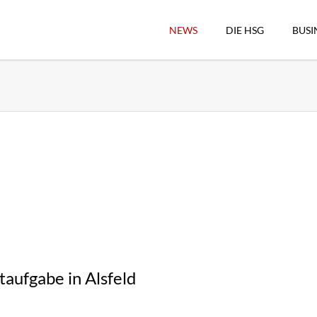
NEWS
DIE HSG
BUSI
Vorstand
Geschäftsstelle
Sekretärswesen
Schiedsrichterwesen
Hallenkassierer
Spieltag-Organisatio
Trägervereine
Freude geben
HSG Online-Shop/Fan
taufgabe in Alsfeld
Historie
Download