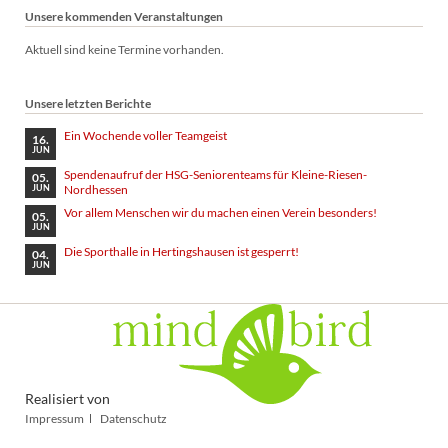
Unsere kommenden Veranstaltungen
Aktuell sind keine Termine vorhanden.
Unsere letzten Berichte
Ein Wochende voller Teamgeist
16.
JUN
Spendenaufruf der HSG-Seniorenteams für Kleine-Riesen-
05.
Nordhessen
JUN
Vor allem Menschen wir du machen einen Verein besonders!
05.
JUN
Die Sporthalle in Hertingshausen ist gesperrt!
04.
JUN
Realisiert von
Navigation
Impressum
Datenschutz
überspringen