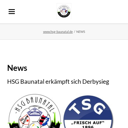
www.hsg-baunatal.de
NEWS
News
HSG Baunatal erkämpft sich Derbysieg