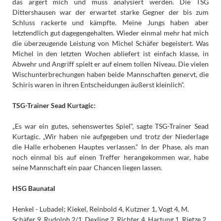
das ärgert mich und muss analysiert werden. Die TSG
Dittershausen war der erwartet starke Gegner der bis zum
Schluss rackerte und kämpfte. Meine Jungs haben aber
letztendlich gut dagegengehalten. Wieder einmal mehr hat mich
die überzeugende Leistung von Michel Schäfer begeistert. Was
Michel in den letzten Wochen abliefert ist einfach klasse, in
Abwehr und Angriff spielt er auf einem tollen Niveau. Die vielen
Wischunterbrechungen haben beide Mannschaften genervt, die
Schiris waren in ihren Entscheidungen äußerst kleinlich“.
TSG-Trainer Sead Kurtagic:
„Es war ein gutes, sehenswertes Spiel“, sagte TSG-Trainer Sead
Kurtagic. „Wir haben nie aufgegeben und trotz der Niederlage
die Halle erhobenen Hauptes verlassen.“ In der Phase, als man
noch einmal bis auf einen Treffer herangekommen war, habe
seine Mannschaft ein paar Chancen liegen lassen.
HSG Baunatal
Henkel - Lubadel; Kiekel, Reinbold 4, Kutzner 1, Vogt 4, M.
Schäfer 9, Rudolph 2/1, Dexling 2, Richter 4, Hartung 1, Rietze 2,