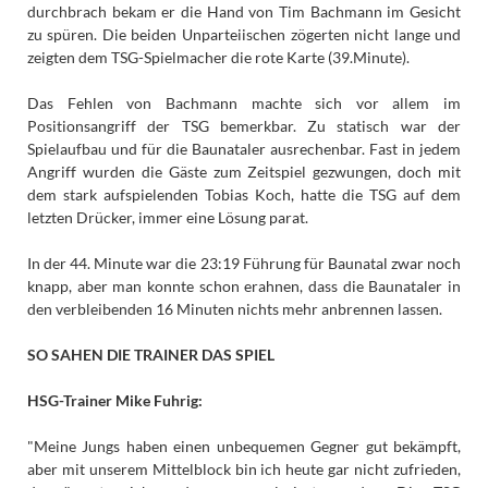
durchbrach bekam er die Hand von Tim Bachmann im Gesicht
zu spüren. Die beiden Unparteiischen zögerten nicht lange und
zeigten dem TSG-Spielmacher die rote Karte (39.Minute).
Das Fehlen von Bachmann machte sich vor allem im
Positionsangriff der TSG bemerkbar. Zu statisch war der
Spielaufbau und für die Baunataler ausrechenbar. Fast in jedem
Angriff wurden die Gäste zum Zeitspiel gezwungen, doch mit
dem stark aufspielenden Tobias Koch, hatte die TSG auf dem
letzten Drücker, immer eine Lösung parat.
In der 44. Minute war die 23:19 Führung für Baunatal zwar noch
knapp, aber man konnte schon erahnen, dass die Baunataler in
den verbleibenden 16 Minuten nichts mehr anbrennen lassen.
SO SAHEN DIE TRAINER DAS SPIEL
HSG-Trainer Mike Fuhrig:
"Meine Jungs haben einen unbequemen Gegner gut bekämpft,
aber mit unserem Mittelblock bin ich heute gar nicht zufrieden,