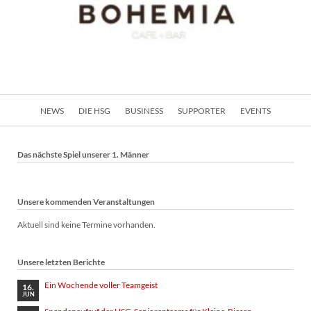
Navigation
NEWS
DIE HSG
BUSINESS
SUPPORTER
EVENTS
überspringen
Das nächste Spiel unserer 1. Männer
Unsere kommenden Veranstaltungen
Aktuell sind keine Termine vorhanden.
Unsere letzten Berichte
Ein Wochende voller Teamgeist
16.
JUN