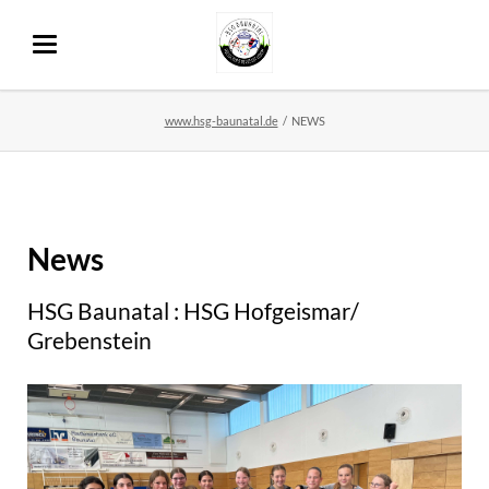
www.hsg-baunatal.de
NEWS
News
HSG Baunatal : HSG Hofgeismar/
Grebenstein