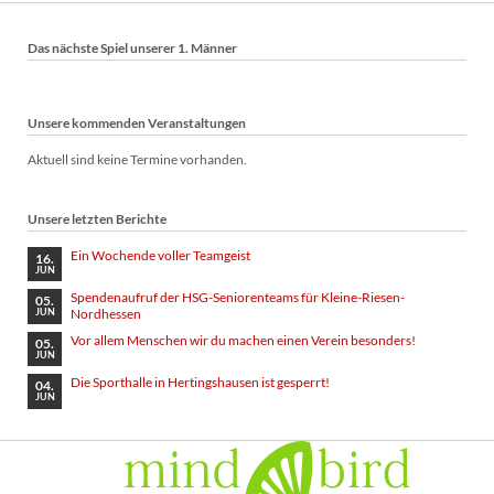
Das nächste Spiel unserer 1. Männer
Unsere kommenden Veranstaltungen
Aktuell sind keine Termine vorhanden.
Unsere letzten Berichte
Ein Wochende voller Teamgeist
16.
JUN
Spendenaufruf der HSG-Seniorenteams für Kleine-Riesen-
05.
Nordhessen
JUN
Vor allem Menschen wir du machen einen Verein besonders!
05.
JUN
Die Sporthalle in Hertingshausen ist gesperrt!
04.
JUN