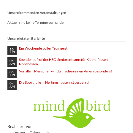
Unsere kommenden Veranstaltungen
Aktuell sind keine Termine vorhanden.
Unsere letzten Berichte
Ein Wochende voller Teamgeist
16.
JUN
Spendenaufruf der HSG-Seniorenteams für Kleine-Riesen-
05.
Nordhessen
JUN
Vor allem Menschen wir du machen einen Verein besonders!
05.
JUN
Die Sporthalle in Hertingshausen ist gesperrt!
04.
JUN
Realisiert von
Navigation
Impressum
Datenschutz