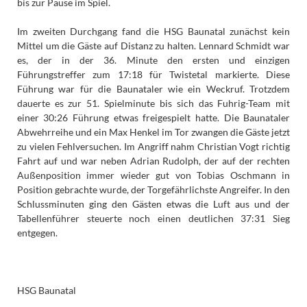
bis zur Pause im Spiel.
Im zweiten Durchgang fand die HSG Baunatal zunächst kein
Mittel um die Gäste auf Distanz zu halten. Lennard Schmidt war
es, der in der 36. Minute den ersten und einzigen
Führungstreffer zum 17:18 für Twistetal markierte. Diese
Führung war für die Baunataler wie ein Weckruf. Trotzdem
dauerte es zur 51. Spielminute bis sich das Fuhrig-Team mit
einer 30:26 Führung etwas freigespielt hatte. Die Baunataler
Abwehrreihe und ein Max Henkel im Tor zwangen die Gäste jetzt
zu vielen Fehlversuchen. Im Angriff nahm Christian Vogt richtig
Fahrt auf und war neben Adrian Rudolph, der auf der rechten
Außenposition immer wieder gut von Tobias Oschmann in
Position gebrachte wurde, der Torgefährlichste Angreifer. In den
Schlussminuten ging den Gästen etwas die Luft aus und der
Tabellenführer steuerte noch einen deutlichen 37:31 Sieg
entgegen.
HSG Baunatal