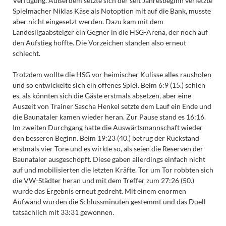
Verfügung. Außerdem setzte sich der seit Jahresbeginn verletzte
Spielmacher Niklas Käse als Notoption mit auf die Bank, musste
aber nicht eingesetzt werden. Dazu kam mit dem
Landesligaabsteiger ein Gegner in die HSG-Arena, der noch auf
den Aufstieg hoffte. Die Vorzeichen standen also erneut
schlecht.
Trotzdem wollte die HSG vor heimischer Kulisse alles rausholen
und so entwickelte sich ein offenes Spiel. Beim 6:9 (15.) schien
es, als könnten sich die Gäste erstmals absetzen, aber eine
Auszeit von Trainer Sascha Henkel setzte dem Lauf ein Ende und
die Baunataler kamen wieder heran. Zur Pause stand es 16:16.
Im zweiten Durchgang hatte die Auswärtsmannschaft wieder
den besseren Beginn. Beim 19:23 (40.) betrug der Rückstand
erstmals vier Tore und es wirkte so, als seien die Reserven der
Baunataler ausgeschöpft. Diese gaben allerdings einfach nicht
auf und mobilisierten die letzten Kräfte. Tor um Tor robbten sich
die VW-Städter heran und mit dem Treffer zum 27:26 (50.)
wurde das Ergebnis erneut gedreht. Mit einem enormen
Aufwand wurden die Schlussminuten gestemmt und das Duell
tatsächlich mit 33:31 gewonnen.