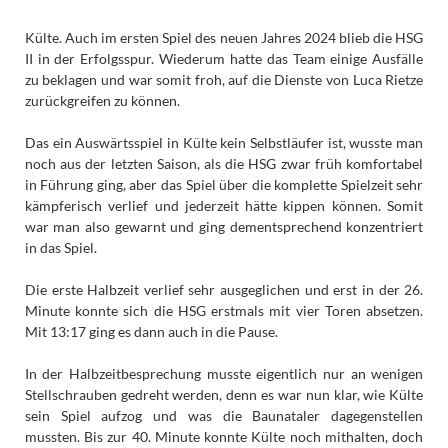
Külte. Auch im ersten Spiel des neuen Jahres 2024 blieb die HSG
II in der Erfolgsspur. Wiederum hatte das Team einige Ausfälle
zu beklagen und war somit froh, auf die Dienste von Luca Rietze
zurückgreifen zu können.
Das ein Auswärtsspiel in Külte kein Selbstläufer ist, wusste man
noch aus der letzten Saison, als die HSG zwar früh komfortabel
in Führung ging, aber das Spiel über die komplette Spielzeit sehr
kämpferisch verlief und jederzeit hätte kippen können. Somit
war man also gewarnt und ging dementsprechend konzentriert
in das Spiel.
Die erste Halbzeit verlief sehr ausgeglichen und erst in der 26.
Minute konnte sich die HSG erstmals mit vier Toren absetzen.
Mit 13:17 ging es dann auch in die Pause.
In der Halbzeitbesprechung musste eigentlich nur an wenigen
Stellschrauben gedreht werden, denn es war nun klar, wie Külte
sein Spiel aufzog und was die Baunataler dagegenstellen
mussten. Bis zur 40. Minute konnte Külte noch mithalten, doch