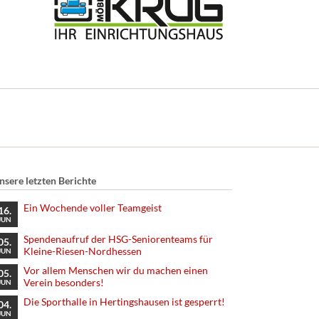
nsere letzten Berichte
Ein Wochende voller Teamgeist
16.
JUN
Spendenaufruf der HSG-Seniorenteams für
05.
Kleine-Riesen-Nordhessen
JUN
Vor allem Menschen wir du machen einen
05.
Verein besonders!
JUN
Die Sporthalle in Hertingshausen ist gesperrt!
04.
JUN