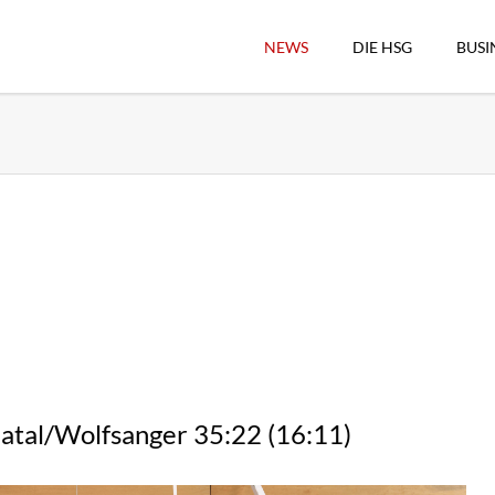
NEWS
DIE HSG
BUSI
Vorstand
Geschäftsstelle
Sekretärswesen
Schiedsrichterwesen
Hallenkassierer
Spieltag-Organisatio
Trägervereine
Freude geben
HSG Online-Shop/Fan
datal/Wolfsanger 35:22 (16:11)
Historie
Download