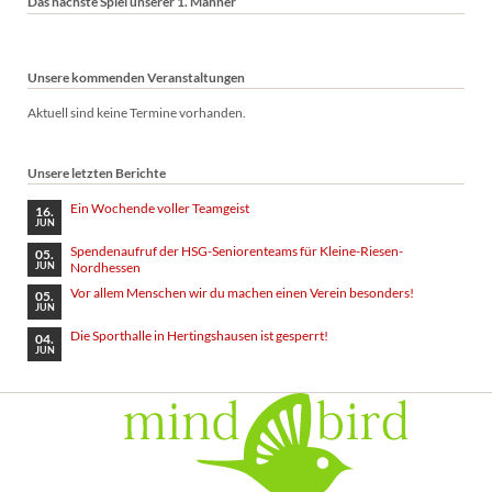
Das nächste Spiel unserer 1. Männer
Unsere kommenden Veranstaltungen
Aktuell sind keine Termine vorhanden.
Unsere letzten Berichte
Ein Wochende voller Teamgeist
16.
JUN
Spendenaufruf der HSG-Seniorenteams für Kleine-Riesen-
05.
Nordhessen
JUN
Vor allem Menschen wir du machen einen Verein besonders!
05.
JUN
Die Sporthalle in Hertingshausen ist gesperrt!
04.
JUN