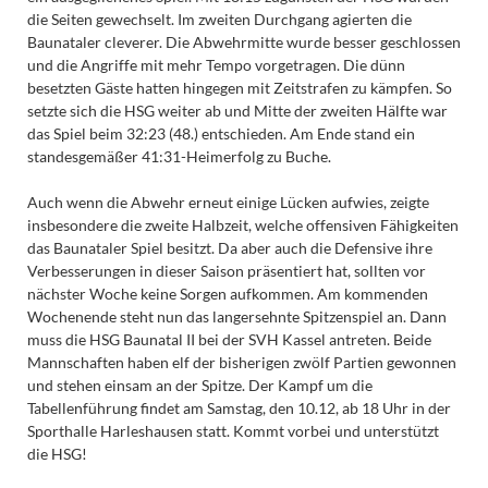
die Seiten gewechselt. Im zweiten Durchgang agierten die
Baunataler cleverer. Die Abwehrmitte wurde besser geschlossen
und die Angriffe mit mehr Tempo vorgetragen. Die dünn
besetzten Gäste hatten hingegen mit Zeitstrafen zu kämpfen. So
setzte sich die HSG weiter ab und Mitte der zweiten Hälfte war
das Spiel beim 32:23 (48.) entschieden. Am Ende stand ein
standesgemäßer 41:31-Heimerfolg zu Buche.
Auch wenn die Abwehr erneut einige Lücken aufwies, zeigte
insbesondere die zweite Halbzeit, welche offensiven Fähigkeiten
das Baunataler Spiel besitzt. Da aber auch die Defensive ihre
Verbesserungen in dieser Saison präsentiert hat, sollten vor
nächster Woche keine Sorgen aufkommen. Am kommenden
Wochenende steht nun das langersehnte Spitzenspiel an. Dann
muss die HSG Baunatal II bei der SVH Kassel antreten. Beide
Mannschaften haben elf der bisherigen zwölf Partien gewonnen
und stehen einsam an der Spitze. Der Kampf um die
Tabellenführung findet am Samstag, den 10.12, ab 18 Uhr in der
Sporthalle Harleshausen statt. Kommt vorbei und unterstützt
die HSG!