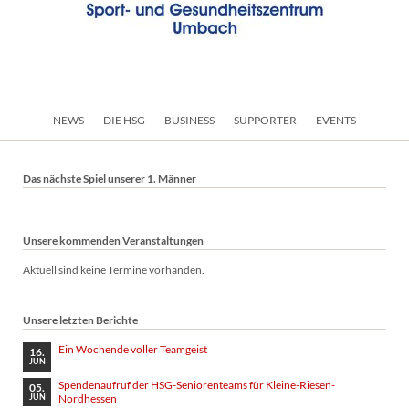
Navigation
NEWS
DIE HSG
BUSINESS
SUPPORTER
EVENTS
überspringen
Das nächste Spiel unserer 1. Männer
Unsere kommenden Veranstaltungen
Aktuell sind keine Termine vorhanden.
Unsere letzten Berichte
Ein Wochende voller Teamgeist
16.
JUN
Spendenaufruf der HSG-Seniorenteams für Kleine-Riesen-
05.
Nordhessen
JUN