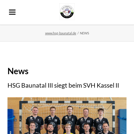
www.hsg-baunatal.de
NEWS
News
HSG Baunatal III siegt beim SVH Kassel II