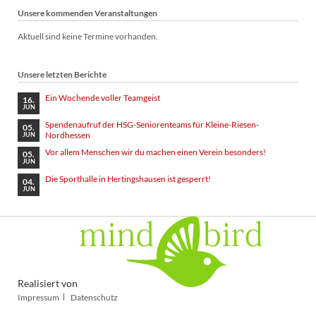
Unsere kommenden Veranstaltungen
Aktuell sind keine Termine vorhanden.
Unsere letzten Berichte
Ein Wochende voller Teamgeist
16.
JUN
Spendenaufruf der HSG-Seniorenteams für Kleine-Riesen-
05.
Nordhessen
JUN
Vor allem Menschen wir du machen einen Verein besonders!
05.
JUN
Die Sporthalle in Hertingshausen ist gesperrt!
04.
JUN
Realisiert von
Navigation
Impressum
Datenschutz
überspringen