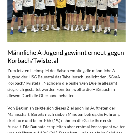
Männliche A-Jugend gewinnt erneut gegen
Korbach/Twistetal
Zum letzten Heimspiel der Saison empfing die männliche A-
Jugend der HSG Baunatal das Tabellenschlusslicht der JSGmA
Korbach/Twistetal. Nachdem die bisherigen Duelle allesamt
siegreich gestaltet werden konnten, wollte die HSG auch in
diesem Duell die Oberhand behalten.
Von Beginn an zeigte sich dieses Ziel auch im Auftreten der
Mannschaft. Bereits nach sieben Minuten betrug die Führung
drei Tore und beim 10:5 (19.) nahmen die Gäste ihre erste
Auszeit. Die Baunataler spielten aber erstmal konsequent weiter
und erhöhten auf 12:6 (21.). Dann kam – wie so oft im Spiel der