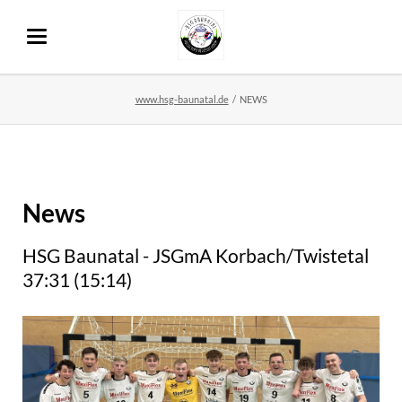
www.hsg-baunatal.de
NEWS
News
HSG Baunatal - JSGmA Korbach/Twistetal
37:31 (15:14)