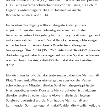
HSG – eine extreme Schwächephase vor der Pause, die sich im
Ergebnis widerspiegelte. Bis zur Halbzeit verkürzte
Korbach/Twistetal auf 15:14.
Im zweiten Durchgang sollte an die gute Anfangsphase
angeknüpft werden, um frühzeitig ein erneutes Polster
herauszuarbeiten. Dies gelang famos: Eine gute Abwehr, gepaart
mit einem soliden Torwart Pascal Brocker, ermöglichte einige
einfache Tore und eine schnelle Wiederherstellung des
Vorsprungs. Über 19:14 (35.), 26:18 (46.) und 34:24 (52.) konnte
die Führung auf zehn Tore ausgebaut und das Spiel entschieden
werden. Am Ende siegte die HSG Baunatal klar und verdient mit
37:31.
Ein wichtiger Erfolg, der klar untermauert, dass die Mannschaft
Platz 3 verdient. Wieder einmal gab es aber vor der Pause
schwache zehn Minuten, die das Spiel beinahe gekippt hätten.
Hier benötigt es mehr Konstanz. Hervorzuheben ist trotzdem
die über weite Strecken stabile Abwehr, die in den letzten
Spielen oft vermisst wurde. Nun hat die Mannschaft am
kommenden Sonntag gegen Ahnatal/Calden die Möglichkeit, die