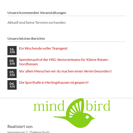
Unsere kommenden Veranstaltungen
Aktuell sind keine Termine vorhanden.
Unsere letzten Berichte
Ein Wochende voller Teamgeist
16.
JUN
Spendenaufruf der HSG-Seniorenteams für Kleine-Riesen-
05.
Nordhessen
JUN
Vor allem Menschen wir du machen einen Verein besonders!
05.
JUN
Die Sporthalle in Hertingshausen ist gesperrt!
04.
JUN
Realisiert von
Navigation
Impressum
Datenschutz