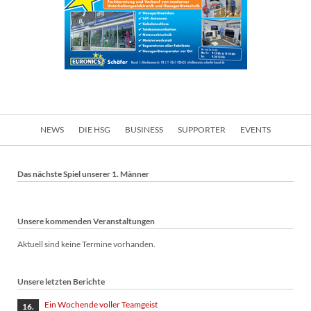
Navigation
NEWS
DIE HSG
BUSINESS
SUPPORTER
EVENTS
überspringen
Das nächste Spiel unserer 1. Männer
Unsere kommenden Veranstaltungen
Aktuell sind keine Termine vorhanden.
Unsere letzten Berichte
Ein Wochende voller Teamgeist
16.