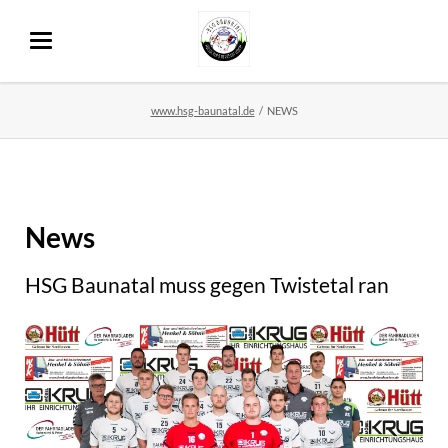
www.hsg-baunatal.de
NEWS
News
HSG Baunatal muss gegen Twistetal ran