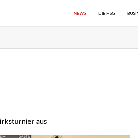
NEWS
DIE HSG
BUSI
Vorstand
Geschäftsstelle
Sekretärswesen
Schiedsrichterwesen
Hallenkassierer
Spieltag-Organisatio
Trägervereine
Freude geben
HSG Online-Shop/Fan
irksturnier aus
Historie
Download