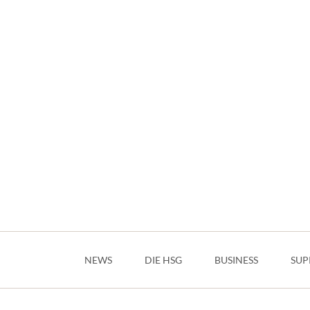
Navigation
überspringen
NEWS
DIE HSG
BUSINESS
SUP