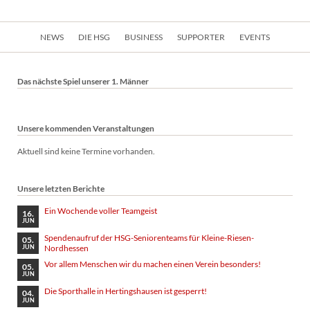
Navigation
NEWS
DIE HSG
BUSINESS
SUPPORTER
EVENTS
überspringen
Das nächste Spiel unserer 1. Männer
Unsere kommenden Veranstaltungen
Aktuell sind keine Termine vorhanden.
Unsere letzten Berichte
Ein Wochende voller Teamgeist
16.
JUN
Spendenaufruf der HSG-Seniorenteams für Kleine-Riesen-
05.
Nordhessen
JUN
Vor allem Menschen wir du machen einen Verein besonders!
05.
JUN
Die Sporthalle in Hertingshausen ist gesperrt!
04.
JUN