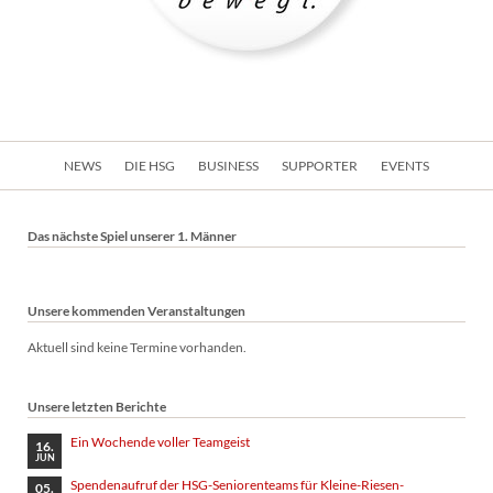
Navigation
NEWS
DIE HSG
BUSINESS
SUPPORTER
EVENTS
überspringen
Das nächste Spiel unserer 1. Männer
Unsere kommenden Veranstaltungen
Aktuell sind keine Termine vorhanden.
Unsere letzten Berichte
Ein Wochende voller Teamgeist
16.
JUN
Spendenaufruf der HSG-Seniorenteams für Kleine-Riesen-
05.