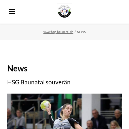
www.hsg-baunatal.de
NEWS
News
HSG Baunatal souverän