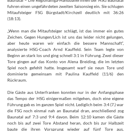
Baunatal – Die Regionalliga-Handballerinnen der HSG Baunatal
fuhren einen ungefährdeten zweiten Saisonsieg ein. Sie schlugen
Mitaufsteiger FSG Bürgstadt/Kirchzell deutlich mit 36:26
(18:13).
„Wenn man die Mitaufsteiger schlägt, ist das immer ein gutes
Zeichen. Gegen Hungen/Lich ist uns das leider nicht gelungen,
aber heute waren wir einfach die bessere Mannschaft“,
analysierte HSG-Coach Arnd Kauffeld. Sein Team legte von
Beginn an stark los und ging schnell 3:1 in Führung. Zwei dieser
Tore gingen auf das Konto von Alena Breiding, die im letzten
Spiel noch gefehlt hatte. Insgesamt warf sie neun Tore und
dominierte gemeinsam mit Paulina Kauffeld (11/6) den
Rückraum.
Die Gäste aus Unterfranken konnten nur in der Anfangsphase
das Tempo der HSG einigermaßen mitgehen, doch eine eigene
Führung gab es im ganzen Spiel nicht. Lediglich beim 3:4 (7.) war
die FSG noch einmal nah an Baunatal dran, anschließend zog
Baunatal auf 7:3 und 9:4 davon. Beim 12:10 kamen die Gäste
noch bis auf zwei Tore Abstand heran, doch bis zur Halbzeit
baute die ihren Vorsprung wieder auf fünf Tore aus.