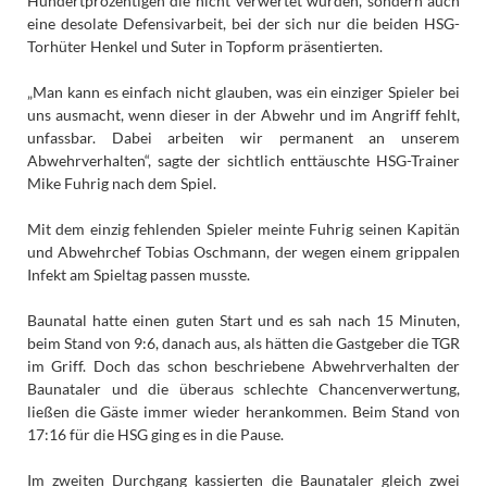
Hundertprozentigen die nicht verwertet wurden, sondern auch
eine desolate Defensivarbeit, bei der sich nur die beiden HSG-
Torhüter Henkel und Suter in Topform präsentierten.
„Man kann es einfach nicht glauben, was ein einziger Spieler bei
uns ausmacht, wenn dieser in der Abwehr und im Angriff fehlt,
unfassbar. Dabei arbeiten wir permanent an unserem
Abwehrverhalten“, sagte der sichtlich enttäuschte HSG-Trainer
Mike Fuhrig nach dem Spiel.
Mit dem einzig fehlenden Spieler meinte Fuhrig seinen Kapitän
und Abwehrchef Tobias Oschmann, der wegen einem grippalen
Infekt am Spieltag passen musste.
Baunatal hatte einen guten Start und es sah nach 15 Minuten,
beim Stand von 9:6, danach aus, als hätten die Gastgeber die TGR
im Griff. Doch das schon beschriebene Abwehrverhalten der
Baunataler und die überaus schlechte Chancenverwertung,
ließen die Gäste immer wieder herankommen. Beim Stand von
17:16 für die HSG ging es in die Pause.
Im zweiten Durchgang kassierten die Baunataler gleich zwei