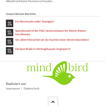
Aktuell sind keine Termine vorhanden.
Unsere letzten Berichte
Ein Wochende voller Teamgeist
16.
JUN
Spendenaufruf der HSG-Seniorenteams für Kleine-Riesen-
05.
Nordhessen
JUN
Vor allem Menschen wir du machen einen Verein besonders!
05.
JUN
Die Sporthalle in Hertingshausen ist gesperrt!
04.
JUN
Realisiert von
Navigation
Impressum
Datenschutz
überspringen