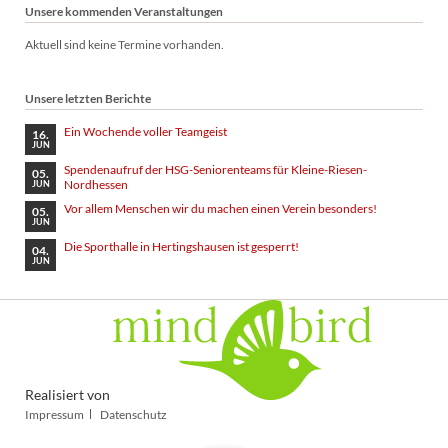
Unsere kommenden Veranstaltungen
Aktuell sind keine Termine vorhanden.
Unsere letzten Berichte
Ein Wochende voller Teamgeist
16.
JUN
Spendenaufruf der HSG-Seniorenteams für Kleine-Riesen-
05.
Nordhessen
JUN
Vor allem Menschen wir du machen einen Verein besonders!
05.
JUN
Die Sporthalle in Hertingshausen ist gesperrt!
04.
JUN
Realisiert von
Navigation
Impressum
Datenschutz
überspringen