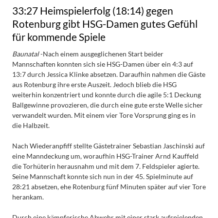
33:27 Heimspielerfolg (18:14) gegen
Rotenburg gibt HSG-Damen gutes Gefühl
für kommende Spiele
Baunatal
-Nach einem ausgeglichenen Start beider
Mannschaften konnten sich sie HSG-Damen über ein 4:3 auf
13:7 durch Jessica Klinke absetzen. Daraufhin nahmen die Gäste
aus Rotenburg ihre erste Auszeit. Jedoch blieb die HSG
weiterhin konzentriert und konnte durch die agile 5:1 Deckung
Ballgewinne provozieren, die durch eine gute erste Welle sicher
verwandelt wurden. Mit einem vier Tore Vorsprung ging es in
die Halbzeit.
Nach Wiederanpfiff stellte Gästetrainer Sebastian Jaschinski auf
eine Manndeckung um, woraufhin HSG-Trainer Arnd Kauffeld
die Torhüterin herausnahm und mit dem 7. Feldspieler agierte.
Seine Mannschaft konnte sich nun in der 45. Spielminute auf
28:21 absetzen, ehe Rotenburg fünf Minuten später auf vier Tore
herankam.
Durch eine kämpferische Abwehr mit einer stark aufspielenden