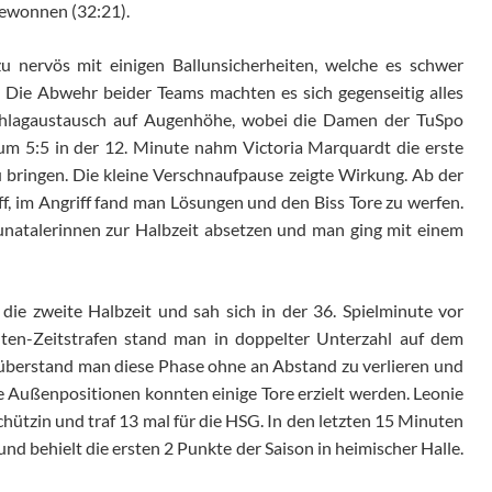
gewonnen (32:21).
 nervös mit einigen Ballunsicherheiten, welche es schwer
Die Abwehr beider Teams machten es sich gegenseitig alles
Schlagaustausch auf Augenhöhe, wobei die Damen der TuSpo
m 5:5 in der 12. Minute nahm Victoria Marquardt die erste
 bringen. Die kleine Verschnaufpause zeigte Wirkung. Ab der
f, im Angriff fand man Lösungen und den Biss Tore zu werfen.
unatalerinnen zur Halbzeit absetzen und man ging mit einem
die zweite Halbzeit und sah sich in der 36. Spielminute vor
ten-Zeitstrafen stand man in doppelter Unterzahl auf dem
r überstand man diese Phase ohne an Abstand zu verlieren und
ie Außenpositionen konnten einige Tore erzielt werden. Leonie
chützin und traf 13 mal für die HSG. In den letzten 15 Minuten
d behielt die ersten 2 Punkte der Saison in heimischer Halle.