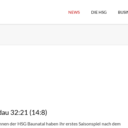
NEWS
DIE HSG
BUSI
Vorstand
Geschäftsstelle
Sekretärswesen
Schiedsrichterwesen
Hallenkassierer
Spieltag-Organisatio
Trägervereine
Freude geben
HSG Online-Shop/Fan
au 32:21 (14:8)
Historie
Download
nnen der HSG Baunatal haben ihr erstes Saisonspiel nach dem