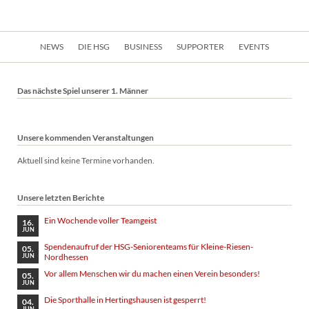
Navigation
NEWS
DIE HSG
BUSINESS
SUPPORTER
EVENTS
überspringen
Das nächste Spiel unserer 1. Männer
Unsere kommenden Veranstaltungen
Aktuell sind keine Termine vorhanden.
Unsere letzten Berichte
Ein Wochende voller Teamgeist
16.
JUN
Spendenaufruf der HSG-Seniorenteams für Kleine-Riesen-
05.
Nordhessen
JUN
Vor allem Menschen wir du machen einen Verein besonders!
05.
JUN
Die Sporthalle in Hertingshausen ist gesperrt!
04.
JUN