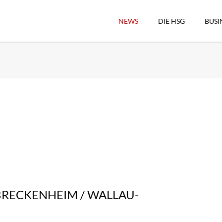
NEWS
DIE HSG
BUSI
Vorstand
Geschäftsstelle
Sekretärswesen
Schiedsrichterwesen
Hallenkassierer
Spieltag-Organisatio
Trägervereine
Freude geben
HSG Online-Shop/Fan
 BRECKENHEIM / WALLAU-
Historie
Download