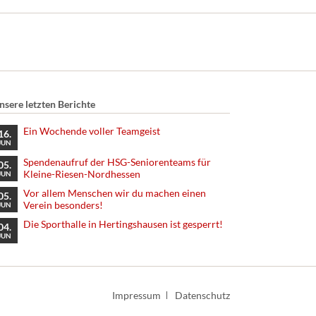
nsere letzten Berichte
Ein Wochende voller Teamgeist
16.
JUN
Spendenaufruf der HSG-Seniorenteams für
05.
Kleine-Riesen-Nordhessen
JUN
Vor allem Menschen wir du machen einen
05.
Verein besonders!
JUN
Die Sporthalle in Hertingshausen ist gesperrt!
04.
JUN
Navigation
Impressum
Datenschutz
überspringen