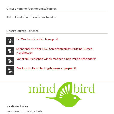
Unsere kommenden Veranstaltungen
Aktuell sind keine Termine vorhanden.
Unsere letzten Berichte
Ein Wochende voller Teamgeist
16.
JUN
Spendenaufruf der HSG-Seniorenteams für Kleine-Riesen-
05.
Nordhessen
JUN
Vor allem Menschen wir du machen einen Verein besonders!
05.
JUN
Die Sporthalle in Hertingshausen ist gesperrt!
04.
JUN
Realisiert von
Navigation
Impressum
Datenschutz