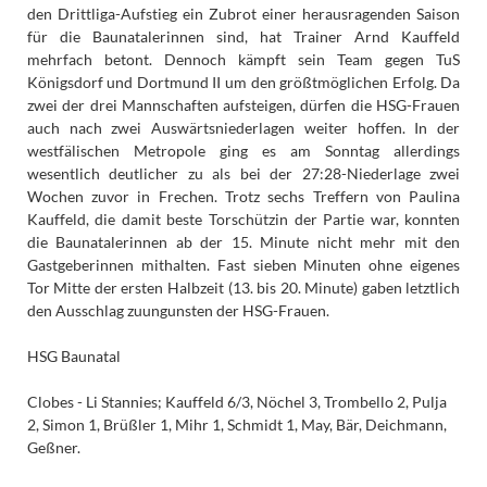
den Drittliga-Aufstieg ein Zubrot einer herausragenden Saison
für die Baunatalerinnen sind, hat Trainer Arnd Kauffeld
mehrfach betont. Dennoch kämpft sein Team gegen TuS
Königsdorf und Dortmund II um den größtmöglichen Erfolg. Da
zwei der drei Mannschaften aufsteigen, dürfen die HSG-Frauen
auch nach zwei Auswärtsniederlagen weiter hoffen. In der
westfälischen Metropole ging es am Sonntag allerdings
wesentlich deutlicher zu als bei der 27:28-Niederlage zwei
Wochen zuvor in Frechen. Trotz sechs Treffern von Paulina
Kauffeld, die damit beste Torschützin der Partie war, konnten
die Baunatalerinnen ab der 15. Minute nicht mehr mit den
Gastgeberinnen mithalten. Fast sieben Minuten ohne eigenes
Tor Mitte der ersten Halbzeit (13. bis 20. Minute) gaben letztlich
den Ausschlag zuungunsten der HSG-Frauen.
HSG Baunatal
Clobes - Li Stannies; Kauffeld 6/3, Nöchel 3, Trombello 2, Pulja
2, Simon 1, Brüßler 1, Mihr 1, Schmidt 1, May, Bär, Deichmann,
Geßner.