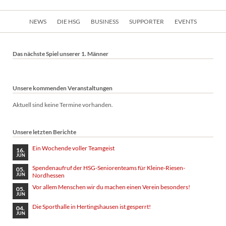
Navigation
NEWS
DIE HSG
BUSINESS
SUPPORTER
EVENTS
überspringen
Das nächste Spiel unserer 1. Männer
Unsere kommenden Veranstaltungen
Aktuell sind keine Termine vorhanden.
Unsere letzten Berichte
Ein Wochende voller Teamgeist
16.
JUN
Spendenaufruf der HSG-Seniorenteams für Kleine-Riesen-
05.
Nordhessen
JUN
Vor allem Menschen wir du machen einen Verein besonders!
05.
JUN
Die Sporthalle in Hertingshausen ist gesperrt!
04.
JUN