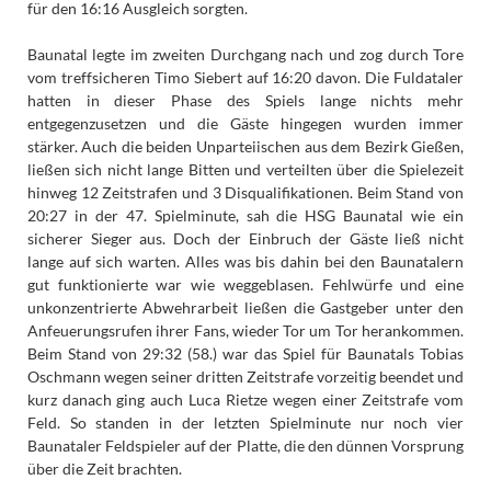
für den 16:16 Ausgleich sorgten.
Baunatal legte im zweiten Durchgang nach und zog durch Tore
vom treffsicheren Timo Siebert auf 16:20 davon. Die Fuldataler
hatten in dieser Phase des Spiels lange nichts mehr
entgegenzusetzen und die Gäste hingegen wurden immer
stärker. Auch die beiden Unparteiischen aus dem Bezirk Gießen,
ließen sich nicht lange Bitten und verteilten über die Spielezeit
hinweg 12 Zeitstrafen und 3 Disqualifikationen. Beim Stand von
20:27 in der 47. Spielminute, sah die HSG Baunatal wie ein
sicherer Sieger aus. Doch der Einbruch der Gäste ließ nicht
lange auf sich warten. Alles was bis dahin bei den Baunatalern
gut funktionierte war wie weggeblasen. Fehlwürfe und eine
unkonzentrierte Abwehrarbeit ließen die Gastgeber unter den
Anfeuerungsrufen ihrer Fans, wieder Tor um Tor herankommen.
Beim Stand von 29:32 (58.) war das Spiel für Baunatals Tobias
Oschmann wegen seiner dritten Zeitstrafe vorzeitig beendet und
kurz danach ging auch Luca Rietze wegen einer Zeitstrafe vom
Feld. So standen in der letzten Spielminute nur noch vier
Baunataler Feldspieler auf der Platte, die den dünnen Vorsprung
über die Zeit brachten.