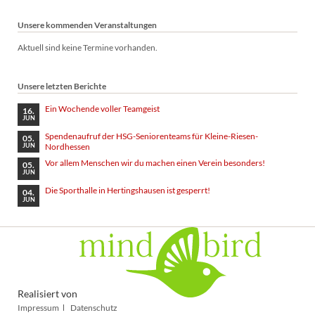
Unsere kommenden Veranstaltungen
Aktuell sind keine Termine vorhanden.
Unsere letzten Berichte
Ein Wochende voller Teamgeist
16.
JUN
Spendenaufruf der HSG-Seniorenteams für Kleine-Riesen-
05.
Nordhessen
JUN
Vor allem Menschen wir du machen einen Verein besonders!
05.
JUN
Die Sporthalle in Hertingshausen ist gesperrt!
04.
JUN
Realisiert von
Navigation
Impressum
Datenschutz