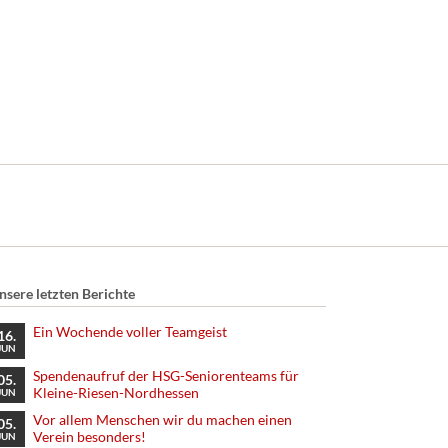
nsere letzten Berichte
Ein Wochende voller Teamgeist
16.
JUN
Spendenaufruf der HSG-Seniorenteams für
05.
Kleine-Riesen-Nordhessen
JUN
Vor allem Menschen wir du machen einen
05.
Verein besonders!
JUN