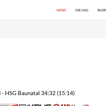
NEWS
DIE HSG
BUSI
Vorstand
Geschäftsstelle
Sekretärswesen
Schiedsrichterwesen
Hallenkassierer
Spieltag-Organisatio
Trägervereine
Freude geben
HSG Online-Shop/Fan
 - HSG Baunatal 34:32 (15:14)
Historie
Download