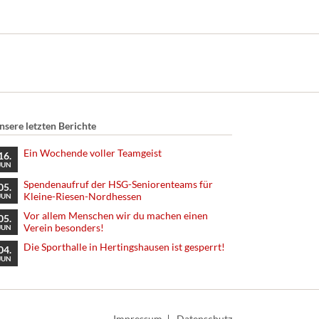
nsere letzten Berichte
Ein Wochende voller Teamgeist
16.
JUN
Spendenaufruf der HSG-Seniorenteams für
05.
Kleine-Riesen-Nordhessen
JUN
Vor allem Menschen wir du machen einen
05.
Verein besonders!
JUN
Die Sporthalle in Hertingshausen ist gesperrt!
04.
JUN
Navigation
Impressum
Datenschutz