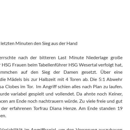
letzten Minuten den Sieg aus der Hand
rschte nach der bitteren Last Minute Niederlage große
r HSG Frauen beim Tabellenführer HSG Wesertal verfolgt hat,
 Sümmchen auf den Sieg der Damen gesetzt. Über eine
 die Mädels bis zur Halbzeit mit 4 Toren ab. Die 5:1 Abwehr
isa
Clobes
im Tor. Im Angriff schien alles nach Plan zu laufen.
urde variabel gespielt und vollendet.
Da ahnte noch Keiner,
cen am Ende noch nachtrauern würde. Zu viele freie und gut
te der erfahrenen Torfrau Diana Henze. Am Ende standen 19
nen
.
ariabilität im Angriffsspiel
,
um den Vorsprung auszubauen