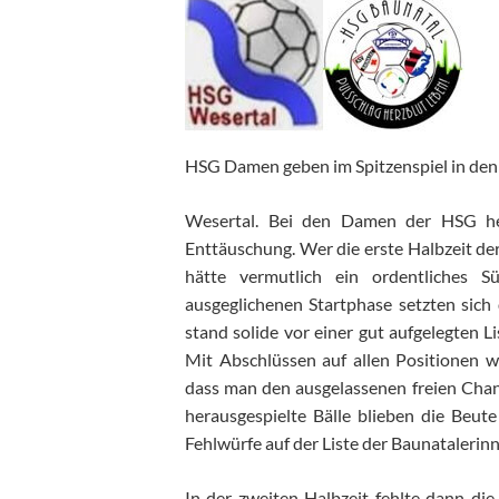
HSG Damen geben im Spitzenspiel in den 
Wesertal.
Bei den Damen der HSG her
Enttäuschung. Wer die erste Halbzeit de
hätte vermutlich ein ordentliches
ausgeglichenen Startphase setzten sich
stand solide vor einer gut aufgelegten L
Mit Abschlüssen auf allen Positionen w
dass man den ausgelassenen freien Chan
herausgespielte Bälle blieben die Beu
Fehlwürfe auf der Liste der
Baunatalerin
In der zweiten Halbzeit fehlt
e
dann die V