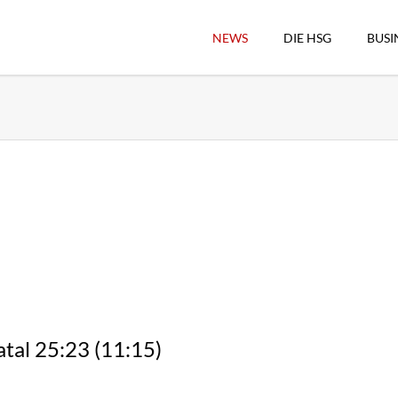
NEWS
DIE HSG
BUSI
Vorstand
Geschäftsstelle
Sekretärswesen
Schiedsrichterwesen
Hallenkassierer
Spieltag-Organisatio
Trägervereine
Freude geben
HSG Online-Shop/Fan
tal 25:23 (11:15)
Historie
Download