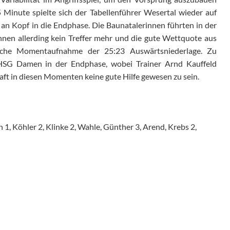
 Minute spielte sich der Tabellenführer
Wesertal
wieder auf
 an Kopf in die Endphase. Die
Baunatalerinnen
führten
in der
ihnen
allerding
kein Treffer mehr
und die gute Wettquote aus
ische Momentaufnahme der 25:23 Auswärtsniederlage.
Zu
e HSG Damen
in
der
Endphase
, wobei Trainer Arnd Kauffeld
ft in diese
n Momenten
keine gute Hilfe gewesen zu sein.
1, Köhler 2, Klinke 2, Wahle, Günther 3, Arend, Krebs 2,