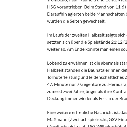
HSG vorantrieben. Beim Stand von 11:6 (1
Daraufhin agierten beide Mannschaften 
wurden die Seiten gewechselt.
Im Laufe der zweiten Halbzeit zeigte sich
setzten sich über die Spielstände 21:12 
weiter ab. Am Ende konnte man einen so
Lobend zu erwähnen ist die abermals sta
Halbzeit standen die Baunatalerinnen def
Torhüterleistung und leidenschaftliches Z
47. Minute nur 7 Gegentore zu. Herausrag
zumeist zwei Jahre jünger als ihre Kontra
Deckung immer wieder als Fels in der Br
Eine weitere erfreuliche Nachricht ist, 
Maßmann (Zweifachspielrecht, GSV Eint
(Zweifachspielrecht, TSG Wilhelmshöhe) s