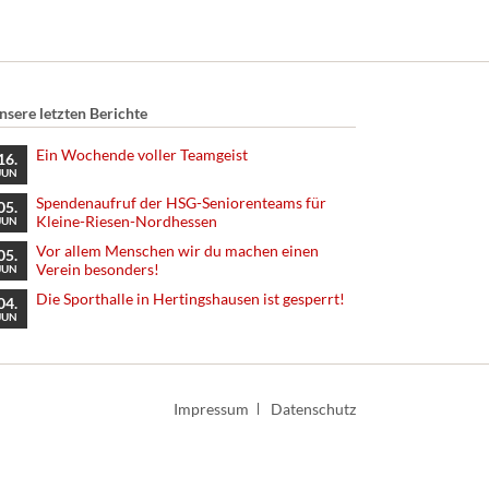
nsere letzten Berichte
Ein Wochende voller Teamgeist
16.
JUN
Spendenaufruf der HSG-Seniorenteams für
05.
Kleine-Riesen-Nordhessen
JUN
Vor allem Menschen wir du machen einen
05.
Verein besonders!
JUN
Die Sporthalle in Hertingshausen ist gesperrt!
04.
JUN
Navigation
Impressum
Datenschutz
überspringen