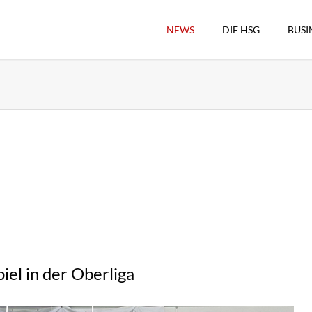
NEWS
DIE HSG
BUSI
Vorstand
Geschäftsstelle
Sekretärswesen
Schiedsrichterwesen
Hallenkassierer
Spieltag-Organisatio
Trägervereine
Freude geben
HSG Online-Shop/Fan
el in der Oberliga
Historie
Download