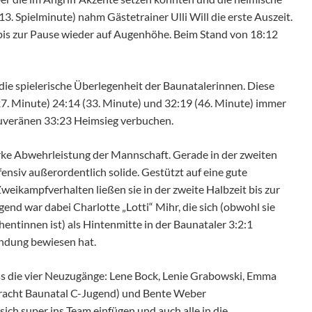
3. Spielminute) nahm Gästetrainer Ulli Will die erste Auszeit.
bis zur Pause wieder auf Augenhöhe. Beim Stand von 18:12
 die spielerische Überlegenheit der Baunatalerinnen. Diese
(27. Minute) 24:14 (33. Minute) und 32:19 (46. Minute) immer
uveränen 33:23 Heimsieg verbuchen.
rke Abwehrleistung der Mannschaft. Gerade in der zweiten
ensiv außerordentlich solide. Gestützt auf eine gute
weikampfverhalten ließen sie in der zweite Halbzeit bis zur
end war dabei Charlotte „Lotti“ Mihr, die sich (obwohl sie
hentinnen ist) als Hintenmitte in der Baunataler 3:2:1
andung bewiesen hat.
dass die vier Neuzugänge: Lene Bock, Lenie Grabowski, Emma
racht Baunatal C-Jugend) und Bente Weber
ich super ins Team einfügen und auch alle in die