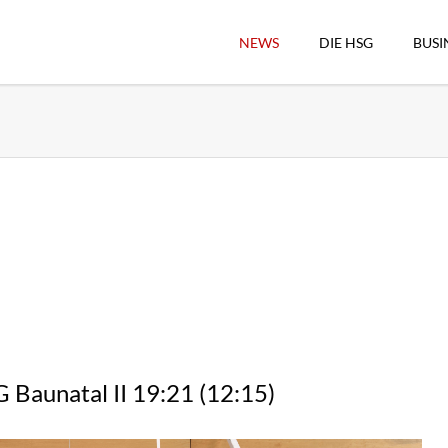
NEWS
DIE HSG
BUSI
Vorstand
Geschäftsstelle
Sekretärswesen
Schiedsrichterwesen
Hallenkassierer
Spieltag-Organisatio
Trägervereine
Freude geben
HSG Online-Shop/Fan
Baunatal II 19:21 (12:15)
Historie
Download