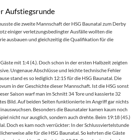
er Aufstiegsrunde
musste die zweite Mannschaft der HSG Baunatal zum Derby
tz einiger verletzungsbedingter Ausfälle wollten die
rie ausbauen und gleichzeitig die Qualifikation für die
 Gäste mit 1:4 (4.). Doch schon in der ersten Halbzeit zeigten
ive. Ungenaue Abschlüsse und leichte technische Fehler
use stand es so lediglich 12:15 für die HSG Baunatal. Die
ovum in der Geschichte dieser Mannschaft. Ist die HSG sonst
ieser Saison warf man im Schnitt 34 Tore und kassierte 32
es Bild. Auf beiden Seiten funktionierte im Angriff gar nichts
 hinauswuchsen. Besonders die Baunataler kamen kaum noch
iel nicht nur ausglich, sondern auch drehte. Beim 19:18 (45.)
l. Doch es kam noch verrückter: In der Schlussviertelstunde
cklicherweise alle für die HSG Baunatal. So kehrten die Gäste