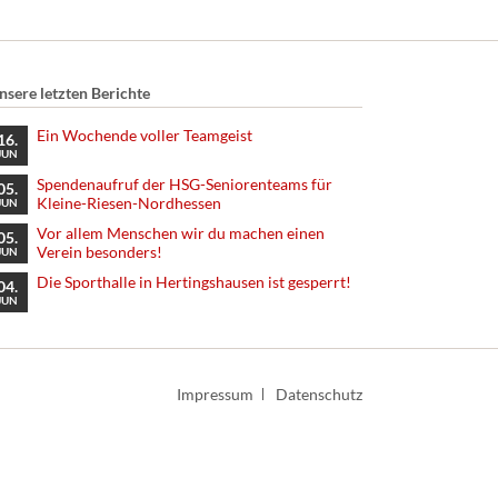
nsere letzten Berichte
Ein Wochende voller Teamgeist
16.
JUN
Spendenaufruf der HSG-Seniorenteams für
05.
Kleine-Riesen-Nordhessen
JUN
Vor allem Menschen wir du machen einen
05.
Verein besonders!
JUN
Die Sporthalle in Hertingshausen ist gesperrt!
04.
JUN
Navigation
Impressum
Datenschutz
überspringen