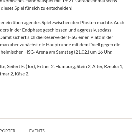
 komisches Handballspiel mit 19:21. Gerade einmal sechs
ieses Spiel für sich zu entscheiden!
 der ein überragendes Spiel zwischen den Pfosten machte. Auch
ders in der Endphase geschlossen und aggressiv, sodass
mit sichert sich die Reserve der HSG einen Platz in der
 man aber zunächst die Hauptrunde mit dem Duell gegen die
r heimischen HSG-Arena am Samstag (21.02.) um 16 Uhr.
, Seifert E. (Tor); Ertner 2, Humburg, Stein 2, Alter, Rzepka 1,
ttmar 2, Käse 2.
PORTER
EVENTS