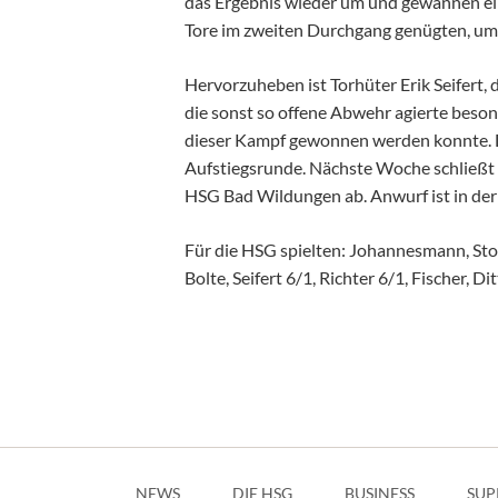
das Ergebnis wieder um und gewannen ein
Tore im zweiten Durchgang genügten, um d
Hervorzuheben ist Torhüter Erik Seifert,
die sonst so offene Abwehr agierte beson
dieser Kampf gewonnen werden konnte. Da
Aufstiegsrunde. Nächste Woche schließt
HSG Bad Wildungen ab. Anwurf ist in de
Für die HSG spielten: Johannesmann, Stolte
Bolte, Seifert 6/1, Richter 6/1, Fischer, Di
Navigation
überspringen
NEWS
DIE HSG
BUSINESS
SUP