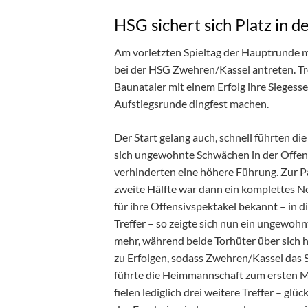
HSG sichert sich Platz in d
Am vorletzten Spieltag der Hauptrunde 
bei der HSG Zwehren/Kassel antreten. Tro
Baunataler mit einem Erfolg ihre Siegesse
Aufstiegsrunde dingfest machen.
Der Start gelang auch, schnell führten die
sich ungewohnte Schwächen in der Offens
verhinderten eine höhere Führung. Zur Pa
zweite Hälfte war dann ein komplettes N
für ihre Offensivspektakel bekannt – in d
Treffer – so zeigte sich nun ein ungewohnt
mehr, während beide Torhüter über sich
zu Erfolgen, sodass Zwehren/Kassel das Sp
führte die Heimmannschaft zum ersten Ma
fielen lediglich drei weitere Treffer – glü