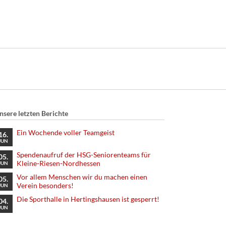
nsere letzten Berichte
Ein Wochende voller Teamgeist
16.
JUN
Spendenaufruf der HSG-Seniorenteams für
05.
Kleine-Riesen-Nordhessen
JUN
Vor allem Menschen wir du machen einen
05.
Verein besonders!
JUN
Die Sporthalle in Hertingshausen ist gesperrt!
04.
JUN