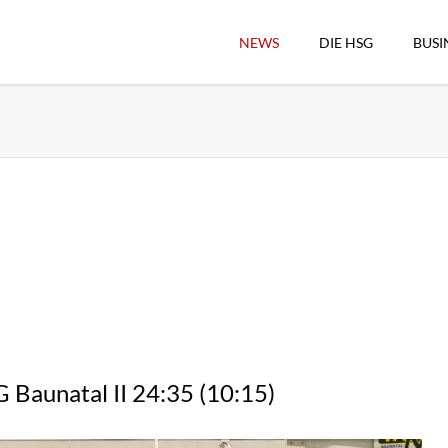
NEWS
DIE HSG
BUSI
Vorstand
Geschäftsstelle
Sekretärswesen
Schiedsrichterwesen
Hallenkassierer
Spieltag-Organisatio
Trägervereine
Freude geben
HSG Online-Shop/Fan
Baunatal II 24:35 (10:15)
Historie
Download