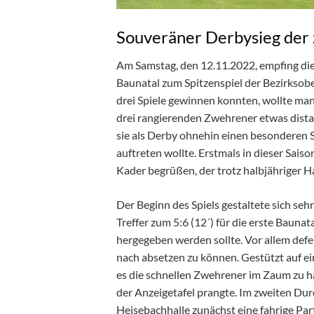
Souveräner Derbysieg der
Am Samstag, den 12.11.2022, empfing d
Baunatal zum Spitzenspiel der Bezirksob
drei Spiele gewinnen konnten, wollte man 
drei rangierenden Zwehrener etwas distan
sie als Derby ohnehin einen besonderen 
auftreten wollte. Erstmals in dieser Sai
Kader begrüßen, der trotz halbjähriger H
Der Beginn des Spiels gestaltete sich seh
Treffer zum 5:6 (12´) für die erste Baun
hergegeben werden sollte. Vor allem defe
nach absetzen zu können. Gestützt auf e
es die schnellen Zwehrener im Zaum zu ha
der Anzeigetafel prangte. Im zweiten Du
Heisebachhalle zunächst eine fahrige Part