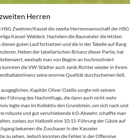
 zweiten Herren
ie HSG Zwehren/Kassel die zweite Herrenmannschaft der HSG
erliga Kassel-Waldeck. Nachdem die Baunataler die letzten
diesen guten Lauf fortsetzen und die in der Tabelle auf Rang
zieren. Neben der tabellarischen Brisanz dieser Partie, hat
Stellenwert, weshalb man von Beginn an hochmotiviert
son konnten die VW-Städter auch Janik Richter wieder in ihrem
andballabstinenz seine enorme Qualität durchscheinen ließ.
r ausgeglichen. Kapitän Oliver Ozellis sorgte mit seinem
ataler Führung des Nachmittags, die dann auch nicht mehr
nsiv legte man im Kollektiv den Grundstein, um sich nach und
ine robuste und gut verschiebende 6:0-Abwehr, schaffte man
lten, sodass zur Halbzeit eine 10:15-Führung der Gäste auf
rchgang bekamen die Zuschauer in der Kasseler
ie zu sehen. Jedoch konnten die Fehler in der Offensive