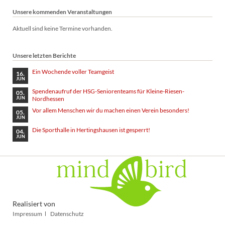
Unsere kommenden Veranstaltungen
Aktuell sind keine Termine vorhanden.
Unsere letzten Berichte
Ein Wochende voller Teamgeist
16.
JUN
Spendenaufruf der HSG-Seniorenteams für Kleine-Riesen-
05.
Nordhessen
JUN
Vor allem Menschen wir du machen einen Verein besonders!
05.
JUN
Die Sporthalle in Hertingshausen ist gesperrt!
04.
JUN
Realisiert von
Navigation
Impressum
Datenschutz
überspringen