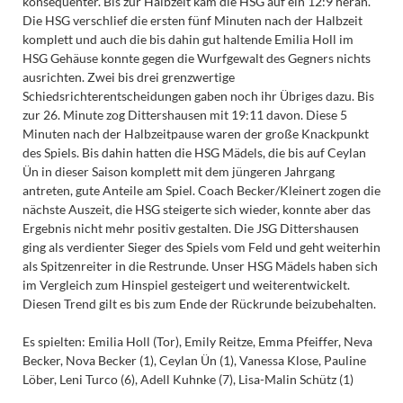
konsequenter. Bis zur Halbzeit kam die HSG auf ein 12:9 heran.
Die HSG verschlief die ersten fünf Minuten nach der Halbzeit
komplett und auch die bis dahin gut haltende Emilia Holl im
HSG Gehäuse konnte gegen die Wurfgewalt des Gegners nichts
ausrichten. Zwei bis drei grenzwertige
Schiedsrichterentscheidungen gaben noch ihr Übriges dazu. Bis
zur 26. Minute zog Dittershausen mit 19:11 davon. Diese 5
Minuten nach der Halbzeitpause waren der große Knackpunkt
des Spiels. Bis dahin hatten die HSG Mädels, die bis auf Ceylan
Ün in dieser Saison komplett mit dem jüngeren Jahrgang
antreten, gute Anteile am Spiel. Coach Becker/Kleinert zogen die
nächste Auszeit, die HSG steigerte sich wieder, konnte aber das
Ergebnis nicht mehr positiv gestalten. Die JSG Dittershausen
ging als verdienter Sieger des Spiels vom Feld und geht weiterhin
als Spitzenreiter in die Restrunde. Unser HSG Mädels haben sich
im Vergleich zum Hinspiel gesteigert und weiterentwickelt.
Diesen Trend gilt es bis zum Ende der Rückrunde beizubehalten.
Es spielten: Emilia Holl (Tor), Emily Reitze, Emma Pfeiffer, Neva
Becker, Nova Becker (1), Ceylan Ün (1), Vanessa Klose, Pauline
Löber, Leni Turco (6), Adell Kuhnke (7), Lisa-Malin Schütz (1)