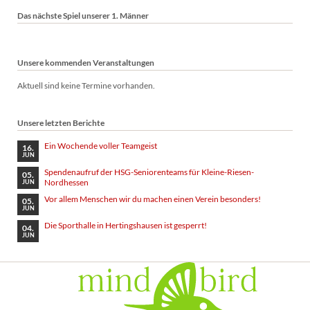
Das nächste Spiel unserer 1. Männer
Unsere kommenden Veranstaltungen
Aktuell sind keine Termine vorhanden.
Unsere letzten Berichte
Ein Wochende voller Teamgeist
16.
JUN
Spendenaufruf der HSG-Seniorenteams für Kleine-Riesen-
05.
Nordhessen
JUN
Vor allem Menschen wir du machen einen Verein besonders!
05.
JUN
Die Sporthalle in Hertingshausen ist gesperrt!
04.
JUN