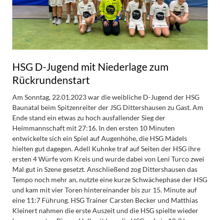
HSG D-Jugend mit Niederlage zum
Rückrundenstart
Am Sonntag, 22.01.2023 war die weibliche D-Jugend der HSG
Baunatal beim Spitzenreiter der JSG Dittershausen zu Gast. Am
Ende stand ein etwas zu hoch ausfallender Sieg der
Heimmannschaft mit 27:16. In den ersten 10 Minuten
entwickelte sich ein Spiel auf Augenhöhe, die HSG Mädels
hielten gut dagegen. Adell Kuhnke traf auf Seiten der HSG ihre
ersten 4 Würfe vom Kreis und wurde dabei von Leni Turco zwei
Mal gut in Szene gesetzt. Anschließend zog Dittershausen das
Tempo noch mehr an, nutzte eine kurze Schwächephase der HSG
und kam mit vier Toren hintereinander bis zur 15. Minute auf
eine 11:7 Führung. HSG Trainer Carsten Becker und Matthias
Kleinert nahmen die erste Auszeit und die HSG spielte wieder