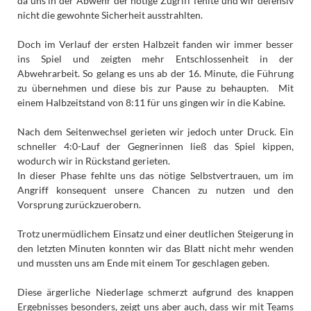
da uns in der Abwehr der nötige Zugriff fehlte und wir defensiv
nicht die gewohnte Sicherheit ausstrahlten.
Doch im Verlauf der ersten Halbzeit fanden wir immer besser
ins Spiel und zeigten mehr Entschlossenheit in der
Abwehrarbeit. So gelang es uns ab der 16. Minute, die Führung
zu übernehmen und diese bis zur Pause zu behaupten. Mit
einem Halbzeitstand von 8:11 für uns gingen wir in die Kabine.
Nach dem Seitenwechsel gerieten wir jedoch unter Druck. Ein
schneller 4:0-Lauf der Gegnerinnen ließ das Spiel kippen,
wodurch wir in Rückstand gerieten.
In dieser Phase fehlte uns das nötige Selbstvertrauen, um im
Angriff konsequent unsere Chancen zu nutzen und den
Vorsprung zurückzuerobern.
Trotz unermüdlichem Einsatz und einer deutlichen Steigerung in
den letzten Minuten konnten wir das Blatt nicht mehr wenden
und mussten uns am Ende mit einem Tor geschlagen geben.
Diese ärgerliche Niederlage schmerzt aufgrund des knappen
Ergebnisses besonders, zeigt uns aber auch, dass wir mit Teams