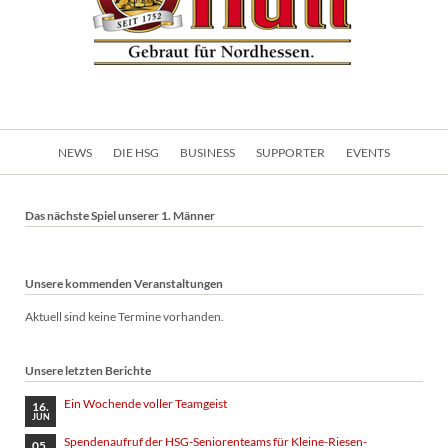
Navigation
NEWS
DIE HSG
BUSINESS
SUPPORTER
EVENTS
überspringen
Das nächste Spiel unserer 1. Männer
Unsere kommenden Veranstaltungen
Aktuell sind keine Termine vorhanden.
Unsere letzten Berichte
Ein Wochende voller Teamgeist
16.
JUN
Spendenaufruf der HSG-Seniorenteams für Kleine-Riesen-
05.