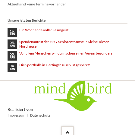
Aktuell sind keine Termine vorhanden.
Unsere letzten Berichte
Ein Wochende voller Teamgeist
16.
JUN
Spendenaufruf der HSG-Seniorenteams für Kleine-Riesen-
05.
Nordhessen
JUN
Vor allem Menschen wir du machen einen Verein besonders!
05.
JUN
Die Sporthalle in Hertingshausen ist gesperrt!
04.
JUN
Realisiert von
Navigation
Impressum
Datenschutz
überspringen