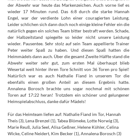
der Abwehr war heute das Markenzeichen. Auch vorne lief es
wieder 17 Minuten rund. Das 6:8 durch die starke Hannah
Engel, war der verdiente Lohn einer couragierten Leistung.
Leider schlichen sich dann doch noch einige kleine Fehler ein die
natürlich gegen ein solches Team bitter bestraft werden. Schade,
der Halbzeitstand spiegelte so leider nicht unsere Leistung
wieder. Pausentee. Sehr stolz auf sein Team appellierte Trainer
Peter weiter Spaß zu haben. Und diesen Spaß hatten die
Heimmädels dann auch. Über die gesamt Zweite Hälfte stand die
Abwehr weiter sehr gut, zum ersten Mal überhaupt blieb
Wesertal weit hinter ihren Tore Schnitt von 36 Toren pro Spiel!
Natürlich war es auch Nathalie Fiand in unserem Tor die
ebenfalls einen großen Anteil an diesem Ergebnis hatte.
Annalena Borosch brachte uns sogar nochmal mit schönen
Toren auf 17:22 heran! Trotzdem ein schöner und gelungener
Heimspielabschluss, danke dafür Mädels!
Für das Heimteam liefen auf: Nathalie Fiand im Tor, Hannah
Theis (3), Lena Brenzel (1), Tabea Blömeke, Lotte Norwig (3),
Marie Reuß, Julia Seel, Alisa Geßner, Helene Köhler, Celina
Wicke, Celine Neidert, Kim Becker (1), Annalena Borosch (3)