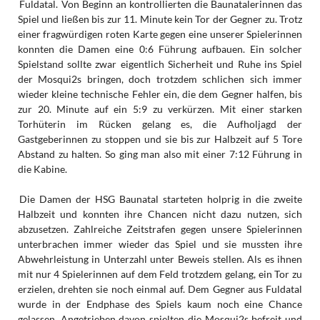
Fuldatal. Von Beginn an kontrollierten die Baunatalerinnen das
Spiel und ließen bis zur 11. Minute kein Tor der Gegner zu. Trotz
einer fragwürdigen roten Karte gegen eine unserer Spielerinnen
konnten die Damen eine 0:6 Führung aufbauen. Ein solcher
Spielstand sollte zwar eigentlich Sicherheit und Ruhe ins Spiel
der Mosqui2s bringen, doch trotzdem schlichen sich immer
wieder kleine technische Fehler ein, die dem Gegner halfen, bis
zur 20. Minute auf ein 5:9 zu verkürzen. Mit einer starken
Torhüterin im Rücken gelang es, die Aufholjagd der
Gastgeberinnen zu stoppen und sie bis zur Halbzeit auf 5 Tore
Abstand zu halten. So ging man also mit einer 7:12 Führung in
die Kabine.
Die Damen der HSG Baunatal starteten holprig in die zweite
Halbzeit und konnten ihre Chancen nicht dazu nutzen, sich
abzusetzen. Zahlreiche Zeitstrafen gegen unsere Spielerinnen
unterbrachen immer wieder das Spiel und sie mussten ihre
Abwehrleistung in Unterzahl unter Beweis stellen. Als es ihnen
mit nur 4 Spielerinnen auf dem Feld trotzdem gelang, ein Tor zu
erzielen, drehten sie noch einmal auf. Dem Gegner aus Fuldatal
wurde in der Endphase des Spiels kaum noch eine Chance
gelassen. Angetrieben davon spielten die Mosqui2s befreit und