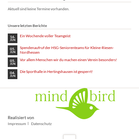
Aktuell sind keine Termine vorhanden.
Unsere letzten Berichte
Ein Wochende voller Teamgeist
16.
JUN
Spendenaufruf der HSG-Seniorenteams für Kleine-Riesen-
05.
Nordhessen
JUN
Vor allem Menschen wir du machen einen Verein besonders!
05.
JUN
Die Sporthalle in Hertingshausen ist gesperrt!
04.
JUN
Realisiert von
Navigation
Impressum
Datenschutz
überspringen