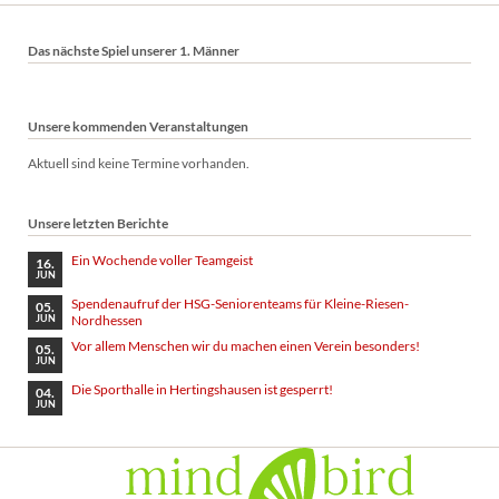
Das nächste Spiel unserer 1. Männer
Unsere kommenden Veranstaltungen
Aktuell sind keine Termine vorhanden.
Unsere letzten Berichte
Ein Wochende voller Teamgeist
16.
JUN
Spendenaufruf der HSG-Seniorenteams für Kleine-Riesen-
05.
Nordhessen
JUN
Vor allem Menschen wir du machen einen Verein besonders!
05.
JUN
Die Sporthalle in Hertingshausen ist gesperrt!
04.
JUN