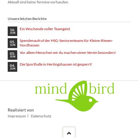
Aktuell sind keine Termine vorhanden.
Unsere letzten Berichte
Ein Wochende voller Teamgeist
16.
JUN
Spendenaufruf der HSG-Seniorenteams für Kleine-Riesen-
05.
Nordhessen
JUN
Vor allem Menschen wir du machen einen Verein besonders!
05.
JUN
Die Sporthalle in Hertingshausen ist gesperrt!
04.
JUN
Realisiert von
Navigation
Impressum
Datenschutz
überspringen