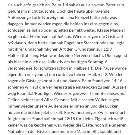
sie auch erfolgreich ab. Beim 1:4 sah es aus als wenn Peter sein
Gefühl ihn nicht täuschte. Doch die heute überragende
Außenzange Lotte Norwig und Lena Brenzel hatte echt was
dagegen. Immer wieder zogen die beiden ins eins gegen eins,
schlossen selbst ab oder spielten perfekt weiter, Klasse Mädels!
So glich das Heimteam auf 6:6 aus. Wieder zogen die Gäste auf
6:9 davon, dann hatte Hannah Engel ihre Sternstunde und legte
mit ihrer unnachahmlichen Art den Grundstein zur 11:9
Halbzeitführung. Man war das eine Nervenschlacht. Überragend
bis hier hin auch das Kollektiv am heutigen Sonntag. 6
verschiedene Torschützen schon in Halbzeit 1! Die Pause wurde
eigentlich nur genutzt um runter zu fahren. Halbzeit 2. Wieder
zogen die Gäste gekonnt auf und davon. Beim Stand von 14:16
schienen wir auf die Verliererstraße eingebogen zu sein. Auszeit
wsjg Baunatal/Böddiger. Wieder zogen zwei Trümpfe, dieses mal
Celine Neidert und Alisa Gessner. Mit eisernen Willen zogen
immer wieder unsere Außenspielerinnen an und die Lücken
nutzen die beiden jetzt eiskalt. Ein wahnsinniger Zwischenspurt
folgte und es Stand auf einmal 22:18 für Heim. Eigentlich weiß
keiner was da geschehen war, weder die Gäste, noch die unseren.
Nathalie, in der Kiste, stand mehrere Male im Blickpunkt und