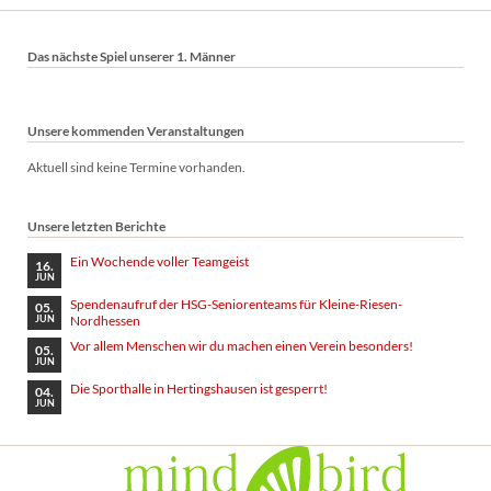
Das nächste Spiel unserer 1. Männer
Unsere kommenden Veranstaltungen
Aktuell sind keine Termine vorhanden.
Unsere letzten Berichte
Ein Wochende voller Teamgeist
16.
JUN
Spendenaufruf der HSG-Seniorenteams für Kleine-Riesen-
05.
Nordhessen
JUN
Vor allem Menschen wir du machen einen Verein besonders!
05.
JUN
Die Sporthalle in Hertingshausen ist gesperrt!
04.
JUN