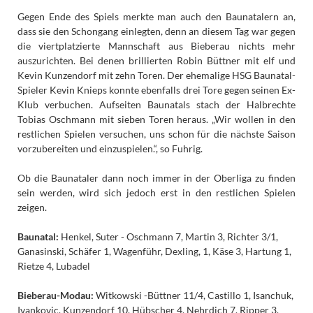
Gegen Ende des Spiels merkte man auch den Baunatalern an,
dass sie den Schongang einlegten, denn an diesem Tag war gegen
die viertplatzierte Mannschaft aus Bieberau nichts mehr
auszurichten. Bei denen brillierten Robin Büttner mit elf und
Kevin Kunzendorf mit zehn Toren. Der ehemalige HSG Baunatal-
Spieler Kevin Knieps konnte ebenfalls drei Tore gegen seinen Ex-
Klub verbuchen. Aufseiten Baunatals stach der Halbrechte
Tobias Oschmann mit sieben Toren heraus. „Wir wollen in den
restlichen Spielen versuchen, uns schon für die nächste Saison
vorzubereiten und einzuspielen.“, so Fuhrig.
Ob die Baunataler dann noch immer in der Oberliga zu finden
sein werden, wird sich jedoch erst in den restlichen Spielen
zeigen.
Baunatal:
Henkel, Suter - Oschmann 7, Martin 3, Richter 3/1,
Ganasinski, Schäfer 1, Wagenführ, Dexling, 1, Käse 3, Hartung 1,
Rietze 4, Lubadel
Bieberau-Modau:
Witkowski -Büttner 11/4, Castillo 1, Isanchuk,
Ivankovic, Kunzendorf 10, Hübscher 4, Nehrdich 7, Ripper 3,