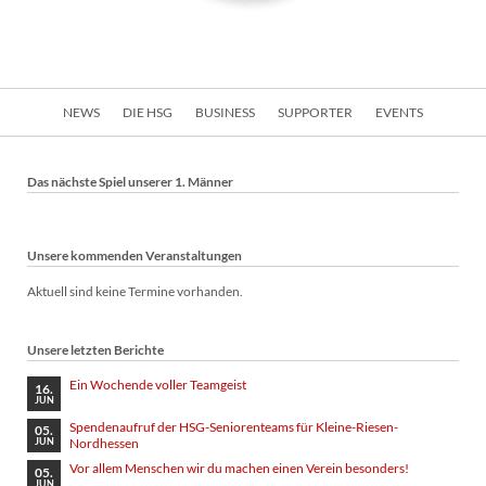
Navigation
NEWS
DIE HSG
BUSINESS
SUPPORTER
EVENTS
überspringen
Das nächste Spiel unserer 1. Männer
Unsere kommenden Veranstaltungen
Aktuell sind keine Termine vorhanden.
Unsere letzten Berichte
Ein Wochende voller Teamgeist
16.
JUN
Spendenaufruf der HSG-Seniorenteams für Kleine-Riesen-
05.
Nordhessen
JUN
Vor allem Menschen wir du machen einen Verein besonders!
05.
JUN