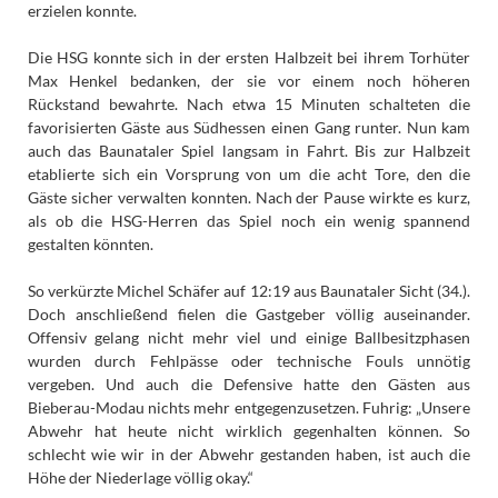
erzielen konnte.
Die HSG konnte sich in der ersten Halbzeit bei ihrem Torhüter
Max Henkel bedanken, der sie vor einem noch höheren
Rückstand bewahrte. Nach etwa 15 Minuten schalteten die
favorisierten Gäste aus Südhessen einen Gang runter. Nun kam
auch das Baunataler Spiel langsam in Fahrt. Bis zur Halbzeit
etablierte sich ein Vorsprung von um die acht Tore, den die
Gäste sicher verwalten konnten. Nach der Pause wirkte es kurz,
als ob die HSG-Herren das Spiel noch ein wenig spannend
gestalten könnten.
So verkürzte Michel Schäfer auf 12:19 aus Baunataler Sicht (34.).
Doch anschließend fielen die Gastgeber völlig auseinander.
Offensiv gelang nicht mehr viel und einige Ballbesitzphasen
wurden durch Fehlpässe oder technische Fouls unnötig
vergeben. Und auch die Defensive hatte den Gästen aus
Bieberau-Modau nichts mehr entgegenzusetzen. Fuhrig: „Unsere
Abwehr hat heute nicht wirklich gegenhalten können. So
schlecht wie wir in der Abwehr gestanden haben, ist auch die
Höhe der Niederlage völlig okay.“