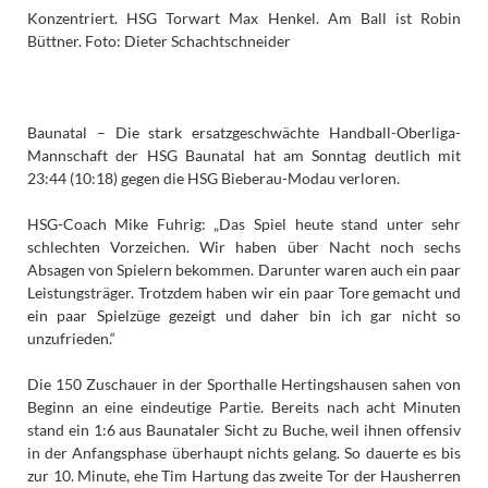
Konzentriert. HSG Torwart Max Henkel. Am Ball ist Robin
Büttner. Foto: Dieter Schachtschneider
Baunatal – Die stark ersatzgeschwächte Handball-Oberliga-
Mannschaft der HSG Baunatal hat am Sonntag deutlich mit
23:44 (10:18) gegen die HSG Bieberau-Modau verloren.
HSG-Coach Mike Fuhrig: „Das Spiel heute stand unter sehr
schlechten Vorzeichen. Wir haben über Nacht noch sechs
Absagen von Spielern bekommen. Darunter waren auch ein paar
Leistungsträger. Trotzdem haben wir ein paar Tore gemacht und
ein paar Spielzüge gezeigt und daher bin ich gar nicht so
unzufrieden.“
Die 150 Zuschauer in der Sporthalle Hertingshausen sahen von
Beginn an eine eindeutige Partie. Bereits nach acht Minuten
stand ein 1:6 aus Baunataler Sicht zu Buche, weil ihnen offensiv
in der Anfangsphase überhaupt nichts gelang. So dauerte es bis
zur 10. Minute, ehe Tim Hartung das zweite Tor der Hausherren