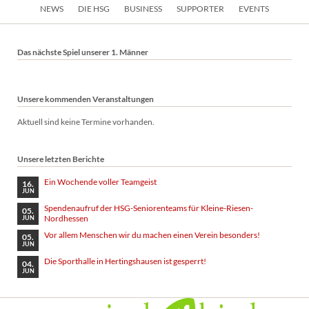
Navigation
NEWS
DIE HSG
BUSINESS
SUPPORTER
EVENTS
überspringen
Das nächste Spiel unserer 1. Männer
Unsere kommenden Veranstaltungen
Aktuell sind keine Termine vorhanden.
Unsere letzten Berichte
Ein Wochende voller Teamgeist
16.
JUN
Spendenaufruf der HSG-Seniorenteams für Kleine-Riesen-
05.
Nordhessen
JUN
Vor allem Menschen wir du machen einen Verein besonders!
05.
JUN
Die Sporthalle in Hertingshausen ist gesperrt!
04.
JUN