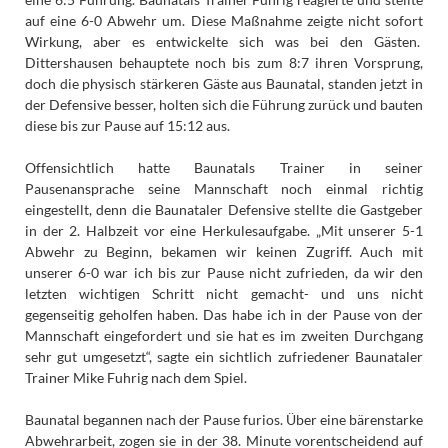
auf eine 6-0 Abwehr um. Diese Maßnahme zeigte nicht sofort
Wirkung, aber es entwickelte sich was bei den Gästen.
Dittershausen behauptete noch bis zum 8:7 ihren Vorsprung,
doch die physisch stärkeren Gäste aus Baunatal, standen jetzt in
der Defensive besser, holten sich die Führung zurück und bauten
diese bis zur Pause auf 15:12 aus.
Offensichtlich hatte Baunatals Trainer in seiner
Pausenansprache seine Mannschaft noch einmal richtig
eingestellt, denn die Baunataler Defensive stellte die Gastgeber
in der 2. Halbzeit vor eine Herkulesaufgabe. „Mit unserer 5-1
Abwehr zu Beginn, bekamen wir keinen Zugriff. Auch mit
unserer 6-0 war ich bis zur Pause nicht zufrieden, da wir den
letzten wichtigen Schritt nicht gemacht- und uns nicht
gegenseitig geholfen haben. Das habe ich in der Pause von der
Mannschaft eingefordert und sie hat es im zweiten Durchgang
sehr gut umgesetzt“, sagte ein sichtlich zufriedener Baunataler
Trainer Mike Fuhrig nach dem Spiel.
Baunatal begannen nach der Pause furios. Über eine bärenstarke
Abwehrarbeit, zogen sie in der 38. Minute vorentscheidend auf