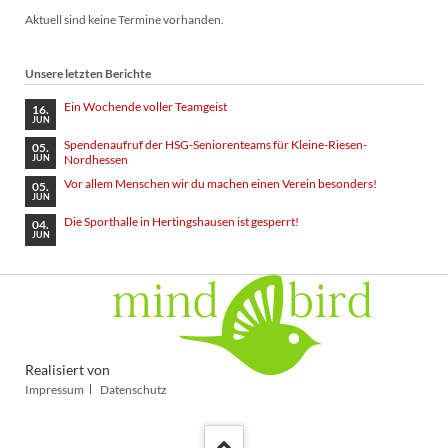
Aktuell sind keine Termine vorhanden.
Unsere letzten Berichte
Ein Wochende voller Teamgeist
16.
JUN
Spendenaufruf der HSG-Seniorenteams für Kleine-Riesen-
05.
Nordhessen
JUN
Vor allem Menschen wir du machen einen Verein besonders!
05.
JUN
Die Sporthalle in Hertingshausen ist gesperrt!
04.
JUN
Realisiert von
Navigation
Impressum
Datenschutz
überspringen