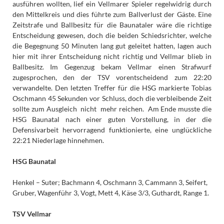
ausführen wollten, lief ein Vellmarer Spieler regelwidrig durch
den Mittelkreis und dies führte zum Ballverlust der Gäste. Eine
Zeitstrafe und Ballbesitz für die Baunataler wäre die richtige
Entscheidung gewesen, doch die beiden Schiedsrichter, welche
die Begegnung 50 Minuten lang gut geleitet hatten, lagen auch
hier mit ihrer Entscheidung nicht richtig und Vellmar blieb in
Ballbesitz. Im Gegenzug bekam Vellmar einen Strafwurf
zugesprochen, den der TSV vorentscheidend zum 22:20
verwandelte. Den letzten Treffer für die HSG markierte Tobias
Oschmann 45 Sekunden vor Schluss, doch die verbleibende Zeit
sollte zum Ausgleich nicht mehr reichen. Am Ende musste die
HSG Baunatal nach einer guten Vorstellung, in der die
Defensivarbeit hervorragend funktionierte, eine unglückliche
22:21 Niederlage hinnehmen.
HSG Baunatal
Henkel – Suter; Bachmann 4, Oschmann 3, Cammann 3, Seifert,
Gruber, Wagenführ 3, Vogt, Mett 4, Käse 3/3, Guthardt, Range 1.
TSV Vellmar