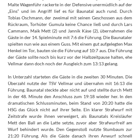
Malte Wagenführ rackerte in der Defensive unermüdlich auf der
„Eins“ und im Angriff lief es für Baunatal auch rund. Durch
Tobias Oschmann, der zweimal mit seinen Geschossen aus dem
Rückraum, Torhüter Gumula keine Chance ließ und durch Lars
Cammann, Maik Mett (2) und Jannik Käse (2), übernahmen die
Gäste in der 14. Spielminute mit 7:6 die Führung. Die Baunataler
spielten nun wie aus einem Guss. Mit einem gut aufgelegten Max
Henkel im Tor, bauten sie die Führung auf 10:7 aus. Die Führung
der Gäste sollte noch bis kurz vor der Halbzeitpause halten, ehe
Vellmar dann doch noch der Ausgleich zum 13:13 gelang.
In Unterzahl starteten die Gäste in die zweiten 30 Minuten. Die
Überzahl nutzte der TSV Vellmar und übernahm mit 16:13 die
Führung. Baunatal steckte aber nicht auf und stellte durch Mett
in der 48. Minute den Anschluss zum 19:18 wieder her. In den
dramatischen Schlussminuten, beim Stand von 20:20 hatte die
HSG das Glück nicht auf ihrer Seite. Ein klarer Strafwurf mit
Zeitstrafe wurde ihnen verweigert, als Baunatals Kreisläufer
Mett den Ball an die Latte setzte, zuvor aber Strafwurfreif am
Wurf behindert wurde. Den Gegenstoß nutzte Stumbaum zur
21:20 Führung. Als die Gäste danach ihren Anwurf schnell