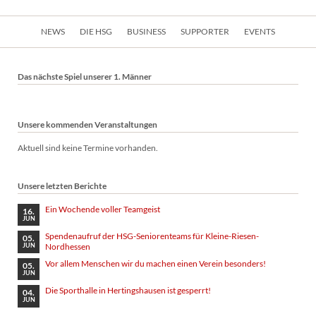
Navigation
NEWS
DIE HSG
BUSINESS
SUPPORTER
EVENTS
überspringen
Das nächste Spiel unserer 1. Männer
Unsere kommenden Veranstaltungen
Aktuell sind keine Termine vorhanden.
Unsere letzten Berichte
Ein Wochende voller Teamgeist
16.
JUN
Spendenaufruf der HSG-Seniorenteams für Kleine-Riesen-
05.
Nordhessen
JUN
Vor allem Menschen wir du machen einen Verein besonders!
05.
JUN
Die Sporthalle in Hertingshausen ist gesperrt!
04.
JUN