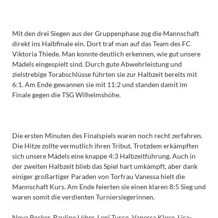
Mit den drei Siegen aus der Gruppenphase zog die Mannschaft
direkt ins Halbfinale ein. Dort traf man auf das Team des FC
Viktoria Thiede. Man konnte deutlich erkennen, wie gut unsere
Mädels eingespielt sind. Durch gute Abwehrleistung und
zielstrebige Torabschlüsse führten sie zur Halbzeit bereits mit
6:1. Am Ende gewannen sie mit 11:2 und standen damit im
Finale gegen die TSG Wilhelmshöhe.
Die ersten Minuten des Finalspiels waren noch recht zerfahren.
Die Hitze zollte vermutlich ihren Tribut. Trotzdem erkämpften
sich unsere Mädels eine knappe 4:3 Halbzeitführung. Auch in
der zweiten Halbzeit blieb das Spiel hart umkämpft, aber dank
einiger großartiger Paraden von Torfrau Vanessa hielt die
Mannschaft Kurs. Am Ende feierten sie einen klaren 8:5 Sieg und
waren somit die verdienten Turniersiegerinnen.
Nova Becker, Pauline Löber, Leni Turco, Vanessa Klose, Lisa-