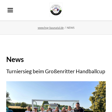
www.hsg-baunatal.de
NEWS
News
Turniersieg beim Großenritter Handballcup