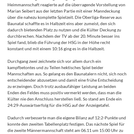
Heimmannschaft reagierte auf die überragende Vorstellung von
Marian Seibert aus der letzten Partie mit einer Manndeckung
über die nahezu komplette Spielzeit. Die Oberliga-Reserve aus
Baunatal schaffte es in Halbzeit eins aber zumeist, den sich
dadurch bietenden Platz zu nutzen und die Külter Deckung zu
durchbrechen. Nachdem der TV ab der 20. Minute besser ins
Spiel fand, blieb die Führung der HSG in der Höhe recht
konstant und mit einem 10:16 ging es in die Halbzeit.
Durchgang zwei zeichnete sich vor allem durch ein
kampfbetontes und zu Teilen hektisches Spiel beider
Mannschaften aus. So gelang es den Baunatalern nicht, sich noch
entscheidender abzusetzen und damit eine frühe Entscheidung
zu erzwingen. Doch trotz ausbaufähiger Leistung an beiden
Enden des Feldes muss positiv vermerkt werden, dass man die
Külter nie den Anschluss herstellen ließ. So stand am Ende ein
24:29-Auswärtserfolg für die HSG auf der Anzeigetafel.
Dadurch verbesserte man die eigene Bilanz auf 12:2-Punkte und
konnte den zweiten Tabellenplatz festigen. Das nächste Spiel für
die zweite Männermannschaft steht am 06.11 um 15:00 Uhr zu