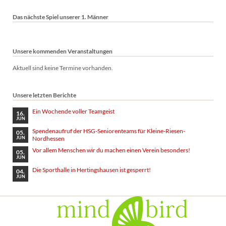
Das nächste Spiel unserer 1. Männer
Unsere kommenden Veranstaltungen
Aktuell sind keine Termine vorhanden.
Unsere letzten Berichte
Ein Wochende voller Teamgeist
16.
JUN
Spendenaufruf der HSG-Seniorenteams für Kleine-Riesen-
05.
Nordhessen
JUN
Vor allem Menschen wir du machen einen Verein besonders!
05.
JUN
Die Sporthalle in Hertingshausen ist gesperrt!
04.
JUN