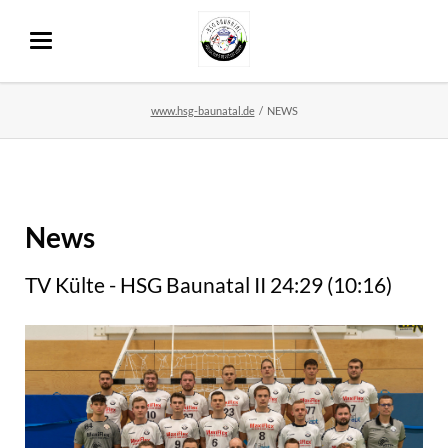
www.hsg-baunatal.de
NEWS
News
TV Külte - HSG Baunatal II 24:29 (10:16)