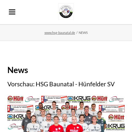
www.hsg-baunatal.de
NEWS
News
Vorschau: HSG Baunatal - Hünfelder SV