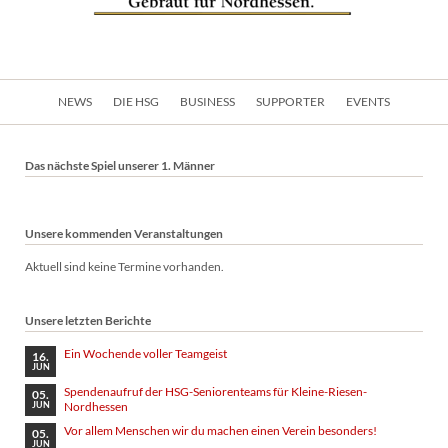
Navigation
NEWS
DIE HSG
BUSINESS
SUPPORTER
EVENTS
überspringen
Das nächste Spiel unserer 1. Männer
Unsere kommenden Veranstaltungen
Aktuell sind keine Termine vorhanden.
Unsere letzten Berichte
Ein Wochende voller Teamgeist
16.
JUN
Spendenaufruf der HSG-Seniorenteams für Kleine-Riesen-
05.
Nordhessen
JUN
Vor allem Menschen wir du machen einen Verein besonders!
05.
JUN