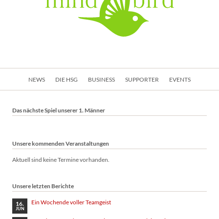
Navigation
NEWS
DIE HSG
BUSINESS
SUPPORTER
EVENTS
überspringen
Das nächste Spiel unserer 1. Männer
Unsere kommenden Veranstaltungen
Aktuell sind keine Termine vorhanden.
Unsere letzten Berichte
Ein Wochende voller Teamgeist
16.
JUN