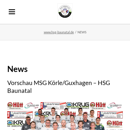
www.hsg-baunatal.de
NEWS
News
Vorschau MSG Körle/Guxhagen – HSG
Baunatal