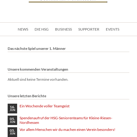
Navigation
NEWS
DIE HSG
BUSINESS
SUPPORTER
EVENTS
überspringen
Das nächste Spiel unserer 1. Männer
Unsere kommenden Veranstaltungen
Aktuell sind keine Termine vorhanden.
Unsere letzten Berichte
Ein Wochende voller Teamgeist
16.
JUN
Spendenaufruf der HSG-Seniorenteams für Kleine-Riesen-
05.
Nordhessen
JUN
Vor allem Menschen wir du machen einen Verein besonders!
05.
JUN